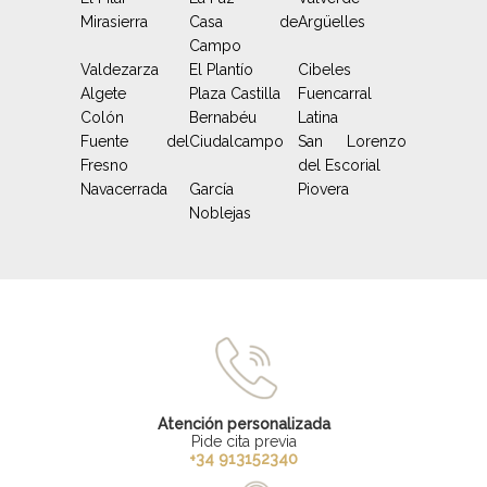
Mirasierra
Casa de
Argüelles
Campo
Valdezarza
El Plantío
Cibeles
Algete
Plaza Castilla
Fuencarral
Colón
Bernabéu
Latina
Fuente del
Ciudalcampo
San Lorenzo
Fresno
del Escorial
Navacerrada
García
Piovera
Noblejas
Atención personalizada
Pide cita previa
+34 913152340