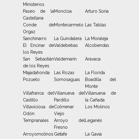
Ministerios
Paseo de la
Moncloa
Arturo Soria
Castellana
Conde de
Montecarmelo
Las Tablas
Orgaz
Sanchinarro
La Guindalera
La Moraleja
El Encinar de
Valdebebas
Alcobendas
los Reyes
San Sebastián
Valdemarín
Aravaca
de los Reyes
Majadahonda
Las Rozas
La Florida
Pozuelo
Somosaguas
Boadilla del
Monte
Villafranca del
Villanueva del
Villanueva de
Castillo
Pardillo
la Cañada
Villaviciosa de
Colmenar
Los Molinos
Odón
Viejo
Tempranales
Arroyo del
Leganés
Fresno
Arroyomolinos
Getafe
La Gavia