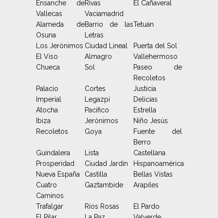
Ensanche de
Rivas
El Cañaveral
Vallecas
Vaciamadrid
Alameda de
Barrio de las
Tetuán
Osuna
Letras
Los Jerónimos
Ciudad Lineal
Puerta del Sol
El Viso
Almagro
Vallehermoso
Chueca
Sol
Paseo de
Recoletos
Palacio
Cortes
Justicia
Imperial
Legazpi
Delicias
Atocha
Pacífico
Estrella
Ibiza
Jerónimos
Niño Jesús
Recoletos
Goya
Fuente del
Berro
Guindalera
Lista
Castellana
Prosperidad
Ciudad Jardín
Hispanoamérica
Nueva España
Castilla
Bellas Vistas
Cuatro
Gaztambide
Arapiles
Caminos
Trafalgar
Ríos Rosas
El Pardo
El Pilar
La Paz
Valverde