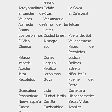
Fresno
Arroyomolinos
Getafe
La Gavia
Ensanche de
Rivas
El Cañaveral
Vallecas
Vaciamadrid
Alameda de
Barrio de las
Tetuán
Osuna
Letras
Los Jerónimos
Ciudad Lineal
Puerta del Sol
El Viso
Almagro
Vallehermoso
Chueca
Sol
Paseo de
Recoletos
Palacio
Cortes
Justicia
Imperial
Legazpi
Delicias
Atocha
Pacífico
Estrella
Ibiza
Jerónimos
Niño Jesús
Recoletos
Goya
Fuente del
Berro
Guindalera
Lista
Castellana
Prosperidad
Ciudad Jardín
Hispanoamérica
Nueva España
Castilla
Bellas Vistas
Cuatro
Gaztambide
Arapiles