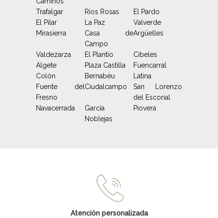
Caminos
Trafalgar
Ríos Rosas
El Pardo
El Pilar
La Paz
Valverde
Mirasierra
Casa de
Argüelles
Campo
Valdezarza
El Plantío
Cibeles
Algete
Plaza Castilla
Fuencarral
Colón
Bernabéu
Latina
Fuente del
Ciudalcampo
San Lorenzo
Fresno
del Escorial
Navacerrada
García
Piovera
Noblejas
Atención personalizada