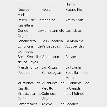
Hierro
Nuevos
Retiro
Madrid Río
Ministerios
Paseo de la
Moncloa
Arturo Soria
Castellana
Conde de
Montecarmelo
Las Tablas
Orgaz
Sanchinarro
La Guindalera
La Moraleja
El Encinar de
Valdebebas
Alcobendas
los Reyes
San Sebastián
Valdemarín
Aravaca
de los Reyes
Majadahonda
Las Rozas
La Florida
Pozuelo
Somosaguas
Boadilla del
Monte
Villafranca del
Villanueva del
Villanueva de
Castillo
Pardillo
la Cañada
Villaviciosa de
Colmenar
Los Molinos
Odón
Viejo
Tempranales
Arroyo del
Leganés