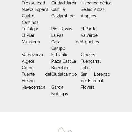
Prosperidad
Ciudad Jardín
Hispanoamérica
Nueva España
Castilla
Bellas Vistas
Cuatro
Gaztambide
Arapiles
Caminos
Trafalgar
Ríos Rosas
El Pardo
El Pilar
La Paz
Valverde
Mirasierra
Casa de
Argüelles
Campo
Valdezarza
El Plantío
Cibeles
Algete
Plaza Castilla
Fuencarral
Colón
Bernabéu
Latina
Fuente del
Ciudalcampo
San Lorenzo
Fresno
del Escorial
Navacerrada
García
Piovera
Noblejas