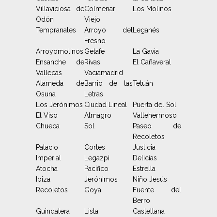
Villaviciosa de
Colmenar
Los Molinos
Odón
Viejo
Tempranales
Arroyo del
Leganés
Fresno
Arroyomolinos
Getafe
La Gavia
Ensanche de
Rivas
El Cañaveral
Vallecas
Vaciamadrid
Alameda de
Barrio de las
Tetuán
Osuna
Letras
Los Jerónimos
Ciudad Lineal
Puerta del Sol
El Viso
Almagro
Vallehermoso
Chueca
Sol
Paseo de
Recoletos
Palacio
Cortes
Justicia
Imperial
Legazpi
Delicias
Atocha
Pacífico
Estrella
Ibiza
Jerónimos
Niño Jesús
Recoletos
Goya
Fuente del
Berro
Guindalera
Lista
Castellana