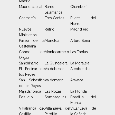
Madrid
Madrid capital
Barrio
Chamberí
Salamanca
Chamartín
Tres Cantos
Puerta del
Hierro
Nuevos
Retiro
Madrid Río
Ministerios
Paseo de la
Moncloa
Arturo Soria
Castellana
Conde de
Montecarmelo
Las Tablas
Orgaz
Sanchinarro
La Guindalera
La Moraleja
El Encinar de
Valdebebas
Alcobendas
los Reyes
San Sebastián
Valdemarín
Aravaca
de los Reyes
Majadahonda
Las Rozas
La Florida
Pozuelo
Somosaguas
Boadilla del
Monte
Villafranca del
Villanueva del
Villanueva de
Castillo
Pardillo
la Cañada