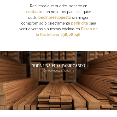
Recuerda que puedes ponerte en
contacto
con nosotros para cualquier
duda,
pedir presupuesto
sin ningún
compromiso ó directamente
pedir cita
para
venir a vernos a nuestras oficinas en
Paseo de
la Castellana, 236, 28046
.