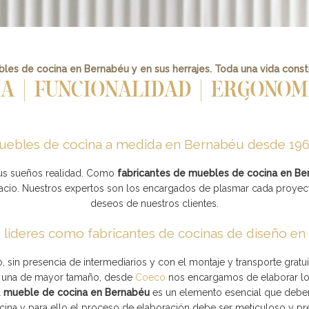
bles de cocina en Bernabéu y en sus herrajes. Toda una vida cons
IA | FUNCIONALIDAD | ERGONOM
ebles de cocina a medida en Bernabéu desde 19
us sueños realidad. Como
fabricantes de muebles de cocina en Be
pacio. Nuestros expertos son los encargados de plasmar cada proye
deseos de nuestros clientes.
lideres como fabricantes de cocinas de diseño en
sin presencia de intermediarios y con el montaje y transporte gratu
una de mayor tamaño, desde
Coeco
nos encargamos de elaborar l
l
mueble de cocina en Bernabéu
es un elemento esencial que debem
cina y para ello el proceso de elaboración debe ser meticuloso y pr