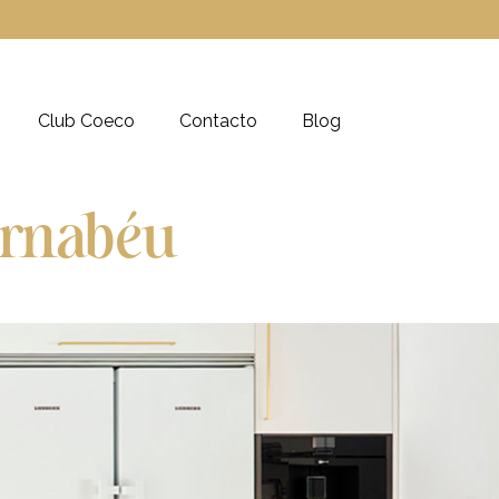
Club Coeco
Contacto
Blog
rnabéu