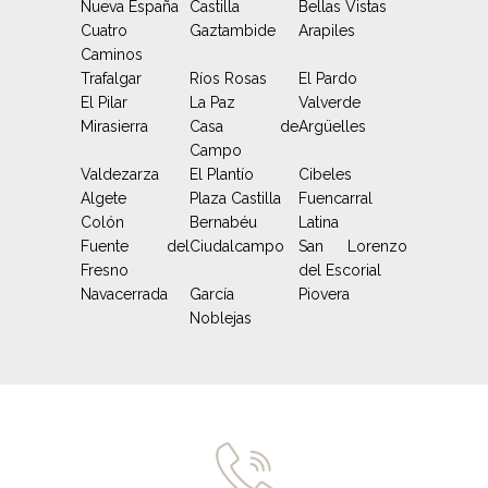
Nueva España
Castilla
Bellas Vistas
Cuatro
Gaztambide
Arapiles
Caminos
Trafalgar
Ríos Rosas
El Pardo
El Pilar
La Paz
Valverde
Mirasierra
Casa de
Argüelles
Campo
Valdezarza
El Plantío
Cibeles
Algete
Plaza Castilla
Fuencarral
Colón
Bernabéu
Latina
Fuente del
Ciudalcampo
San Lorenzo
Fresno
del Escorial
Navacerrada
García
Piovera
Noblejas