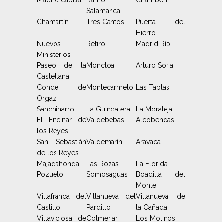
Madrid capital
Barrio
Chamberí
Salamanca
Chamartín
Tres Cantos
Puerta del
Hierro
Nuevos
Retiro
Madrid Río
Ministerios
Paseo de la
Moncloa
Arturo Soria
Castellana
Conde de
Montecarmelo
Las Tablas
Orgaz
Sanchinarro
La Guindalera
La Moraleja
El Encinar de
Valdebebas
Alcobendas
los Reyes
San Sebastián
Valdemarín
Aravaca
de los Reyes
Majadahonda
Las Rozas
La Florida
Pozuelo
Somosaguas
Boadilla del
Monte
Villafranca del
Villanueva del
Villanueva de
Castillo
Pardillo
la Cañada
Villaviciosa de
Colmenar
Los Molinos