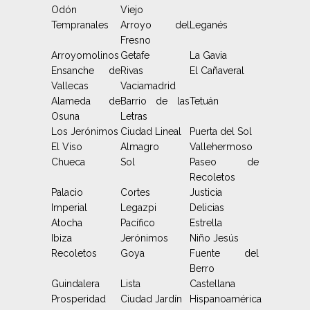
Odón
Viejo
Tempranales
Arroyo del
Leganés
Fresno
Arroyomolinos
Getafe
La Gavia
Ensanche de
Rivas
El Cañaveral
Vallecas
Vaciamadrid
Alameda de
Barrio de las
Tetuán
Osuna
Letras
Los Jerónimos
Ciudad Lineal
Puerta del Sol
El Viso
Almagro
Vallehermoso
Chueca
Sol
Paseo de
Recoletos
Palacio
Cortes
Justicia
Imperial
Legazpi
Delicias
Atocha
Pacífico
Estrella
Ibiza
Jerónimos
Niño Jesús
Recoletos
Goya
Fuente del
Berro
Guindalera
Lista
Castellana
Prosperidad
Ciudad Jardín
Hispanoamérica