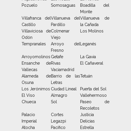
Pozuelo
Somosaguas
Boadilla del
Monte
Villafranca del
Villanueva del
Villanueva de
Castillo
Pardillo
la Cañada
Villaviciosa de
Colmenar
Los Molinos
Odón
Viejo
Tempranales
Arroyo del
Leganés
Fresno
Arroyomolinos
Getafe
La Gavia
Ensanche de
Rivas
El Cañaveral
Vallecas
Vaciamadrid
Alameda de
Barrio de las
Tetuán
Osuna
Letras
Los Jerónimos
Ciudad Lineal
Puerta del Sol
El Viso
Almagro
Vallehermoso
Chueca
Sol
Paseo de
Recoletos
Palacio
Cortes
Justicia
Imperial
Legazpi
Delicias
Atocha
Pacífico
Estrella