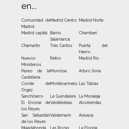
en...
Comunidad de
Madrid Centro
Madrid Norte
Madrid
Madrid capital
Barrio
Chamberí
Salamanca
Chamartín
Tres Cantos
Puerta del
Hierro
Nuevos
Retiro
Madrid Río
Ministerios
Paseo de la
Moncloa
Arturo Soria
Castellana
Conde de
Montecarmelo
Las Tablas
Orgaz
Sanchinarro
La Guindalera
La Moraleja
El Encinar de
Valdebebas
Alcobendas
los Reyes
San Sebastián
Valdemarín
Aravaca
de los Reyes
Majadahonda
Las Rozas
La Florida