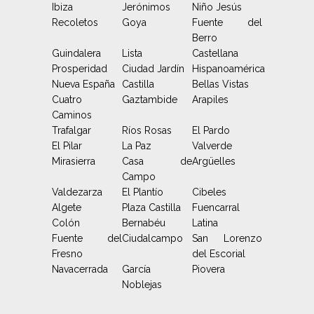
Ibiza
Jerónimos
Niño Jesús
Recoletos
Goya
Fuente del
Berro
Guindalera
Lista
Castellana
Prosperidad
Ciudad Jardín
Hispanoamérica
Nueva España
Castilla
Bellas Vistas
Cuatro
Gaztambide
Arapiles
Caminos
Trafalgar
Ríos Rosas
El Pardo
El Pilar
La Paz
Valverde
Mirasierra
Casa de
Argüelles
Campo
Valdezarza
El Plantío
Cibeles
Algete
Plaza Castilla
Fuencarral
Colón
Bernabéu
Latina
Fuente del
Ciudalcampo
San Lorenzo
Fresno
del Escorial
Navacerrada
García
Piovera
Noblejas