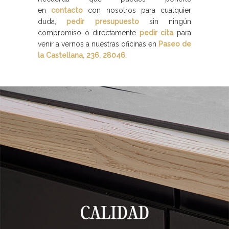
en
contacto
con nosotros para cualquier
duda,
pedir presupuesto
sin ningún
compromiso ó directamente
pedir cita
para
venir a vernos a nuestras oficinas en
Paseo de
la Castellana, 236, 28046
.