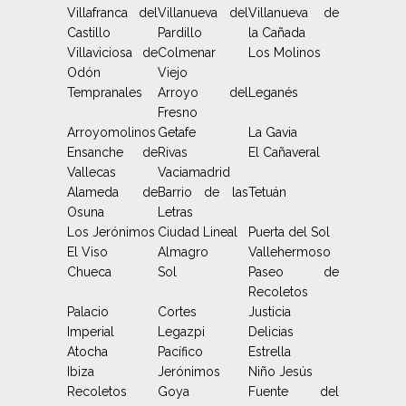
Villafranca del
Villanueva del
Villanueva de
Castillo
Pardillo
la Cañada
Villaviciosa de
Colmenar
Los Molinos
Odón
Viejo
Tempranales
Arroyo del
Leganés
Fresno
Arroyomolinos
Getafe
La Gavia
Ensanche de
Rivas
El Cañaveral
Vallecas
Vaciamadrid
Alameda de
Barrio de las
Tetuán
Osuna
Letras
Los Jerónimos
Ciudad Lineal
Puerta del Sol
El Viso
Almagro
Vallehermoso
Chueca
Sol
Paseo de
Recoletos
Palacio
Cortes
Justicia
Imperial
Legazpi
Delicias
Atocha
Pacífico
Estrella
Ibiza
Jerónimos
Niño Jesús
Recoletos
Goya
Fuente del