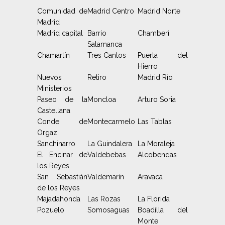
Comunidad de
Madrid Centro
Madrid Norte
Madrid
Madrid capital
Barrio
Chamberí
Salamanca
Chamartín
Tres Cantos
Puerta del
Hierro
Nuevos
Retiro
Madrid Río
Ministerios
Paseo de la
Moncloa
Arturo Soria
Castellana
Conde de
Montecarmelo
Las Tablas
Orgaz
Sanchinarro
La Guindalera
La Moraleja
El Encinar de
Valdebebas
Alcobendas
los Reyes
San Sebastián
Valdemarín
Aravaca
de los Reyes
Majadahonda
Las Rozas
La Florida
Pozuelo
Somosaguas
Boadilla del
Monte