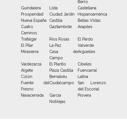
Berro
Guindalera
Lista
Castellana
Prosperidad
Ciudad Jardín
Hispanoamérica
Nueva España
Castilla
Bellas Vistas
Cuatro
Gaztambide
Arapiles
Caminos
Trafalgar
Ríos Rosas
El Pardo
El Pilar
La Paz
Valverde
Mirasierra
Casa de
Argüelles
Campo
Valdezarza
El Plantío
Cibeles
Algete
Plaza Castilla
Fuencarral
Colón
Bernabéu
Latina
Fuente del
Ciudalcampo
San Lorenzo
Fresno
del Escorial
Navacerrada
García
Piovera
Noblejas