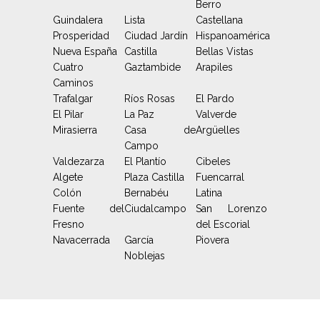
Berro
Guindalera
Lista
Castellana
Prosperidad
Ciudad Jardín
Hispanoamérica
Nueva España
Castilla
Bellas Vistas
Cuatro
Gaztambide
Arapiles
Caminos
Trafalgar
Ríos Rosas
El Pardo
El Pilar
La Paz
Valverde
Mirasierra
Casa de
Argüelles
Campo
Valdezarza
El Plantío
Cibeles
Algete
Plaza Castilla
Fuencarral
Colón
Bernabéu
Latina
Fuente del
Ciudalcampo
San Lorenzo
Fresno
del Escorial
Navacerrada
García
Piovera
Noblejas