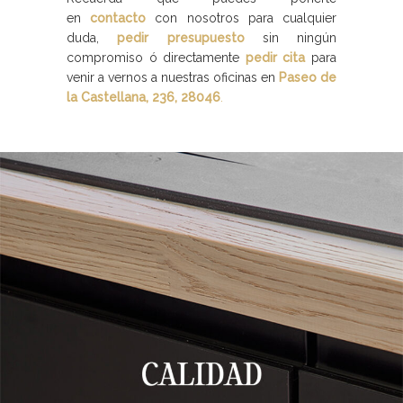
en
contacto
con nosotros para cualquier
duda,
pedir presupuesto
sin ningún
compromiso ó directamente
pedir cita
para
venir a vernos a nuestras oficinas en
Paseo de
la Castellana, 236, 28046
.