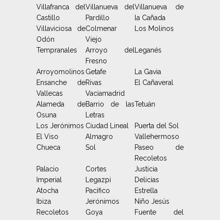
Villafranca del
Villanueva del
Villanueva de
Castillo
Pardillo
la Cañada
Villaviciosa de
Colmenar
Los Molinos
Odón
Viejo
Tempranales
Arroyo del
Leganés
Fresno
Arroyomolinos
Getafe
La Gavia
Ensanche de
Rivas
El Cañaveral
Vallecas
Vaciamadrid
Alameda de
Barrio de las
Tetuán
Osuna
Letras
Los Jerónimos
Ciudad Lineal
Puerta del Sol
El Viso
Almagro
Vallehermoso
Chueca
Sol
Paseo de
Recoletos
Palacio
Cortes
Justicia
Imperial
Legazpi
Delicias
Atocha
Pacífico
Estrella
Ibiza
Jerónimos
Niño Jesús
Recoletos
Goya
Fuente del