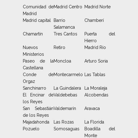
Comunidad de
Madrid Centro
Madrid Norte
Madrid
Madrid capital
Barrio
Chamberí
Salamanca
Chamartín
Tres Cantos
Puerta del
Hierro
Nuevos
Retiro
Madrid Río
Ministerios
Paseo de la
Moncloa
Arturo Soria
Castellana
Conde de
Montecarmelo
Las Tablas
Orgaz
Sanchinarro
La Guindalera
La Moraleja
El Encinar de
Valdebebas
Alcobendas
los Reyes
San Sebastián
Valdemarín
Aravaca
de los Reyes
Majadahonda
Las Rozas
La Florida
Pozuelo
Somosaguas
Boadilla del
Monte