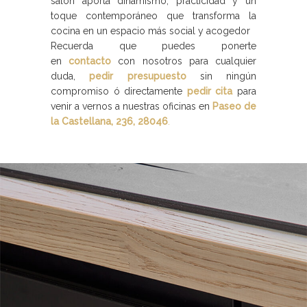
salón aporta dinamismo, practicidad y un
toque contemporáneo que transforma la
cocina en un espacio más social y acogedor
Recuerda que puedes ponerte
en
contacto
con nosotros para cualquier
duda,
pedir presupuesto
sin ningún
compromiso ó directamente
pedir cita
para
venir a vernos a nuestras oficinas en
Paseo de
la Castellana, 236, 28046
.