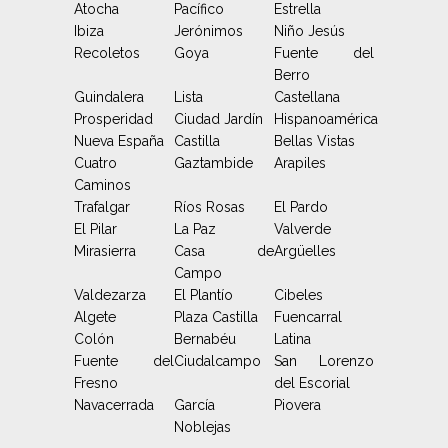
Atocha
Pacífico
Estrella
Ibiza
Jerónimos
Niño Jesús
Recoletos
Goya
Fuente del
Berro
Guindalera
Lista
Castellana
Prosperidad
Ciudad Jardín
Hispanoamérica
Nueva España
Castilla
Bellas Vistas
Cuatro
Gaztambide
Arapiles
Caminos
Trafalgar
Ríos Rosas
El Pardo
El Pilar
La Paz
Valverde
Mirasierra
Casa de
Argüelles
Campo
Valdezarza
El Plantío
Cibeles
Algete
Plaza Castilla
Fuencarral
Colón
Bernabéu
Latina
Fuente del
Ciudalcampo
San Lorenzo
Fresno
del Escorial
Navacerrada
García
Piovera
Noblejas