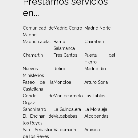
Prestamos servicios
en...
Comunidad de
Madrid Centro
Madrid Norte
Madrid
Madrid capital
Barrio
Chamberí
Salamanca
Chamartín
Tres Cantos
Puerta del
Hierro
Nuevos
Retiro
Madrid Río
Ministerios
Paseo de la
Moncloa
Arturo Soria
Castellana
Conde de
Montecarmelo
Las Tablas
Orgaz
Sanchinarro
La Guindalera
La Moraleja
El Encinar de
Valdebebas
Alcobendas
los Reyes
San Sebastián
Valdemarín
Aravaca
de los Reyes