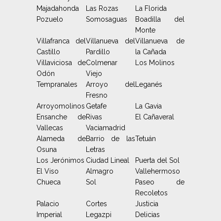
Majadahonda
Las Rozas
La Florida
Pozuelo
Somosaguas
Boadilla del
Monte
Villafranca del
Villanueva del
Villanueva de
Castillo
Pardillo
la Cañada
Villaviciosa de
Colmenar
Los Molinos
Odón
Viejo
Tempranales
Arroyo del
Leganés
Fresno
Arroyomolinos
Getafe
La Gavia
Ensanche de
Rivas
El Cañaveral
Vallecas
Vaciamadrid
Alameda de
Barrio de las
Tetuán
Osuna
Letras
Los Jerónimos
Ciudad Lineal
Puerta del Sol
El Viso
Almagro
Vallehermoso
Chueca
Sol
Paseo de
Recoletos
Palacio
Cortes
Justicia
Imperial
Legazpi
Delicias