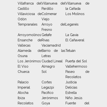
Villafranca del
Villanueva del
Villanueva de
Castillo
Pardillo
la Cañada
Villaviciosa de
Colmenar
Los Molinos
Odón
Viejo
Tempranales
Arroyo del
Leganés
Fresno
Arroyomolinos
Getafe
La Gavia
Ensanche de
Rivas
El Cañaveral
Vallecas
Vaciamadrid
Alameda de
Barrio de las
Tetuán
Osuna
Letras
Los Jerónimos
Ciudad Lineal
Puerta del Sol
El Viso
Almagro
Vallehermoso
Chueca
Sol
Paseo de
Recoletos
Palacio
Cortes
Justicia
Imperial
Legazpi
Delicias
Atocha
Pacífico
Estrella
Ibiza
Jerónimos
Niño Jesús
Recoletos
Goya
Fuente del