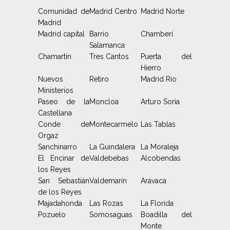
Comunidad de
Madrid Centro
Madrid Norte
Madrid
Madrid capital
Barrio
Chamberí
Salamanca
Chamartín
Tres Cantos
Puerta del
Hierro
Nuevos
Retiro
Madrid Río
Ministerios
Paseo de la
Moncloa
Arturo Soria
Castellana
Conde de
Montecarmelo
Las Tablas
Orgaz
Sanchinarro
La Guindalera
La Moraleja
El Encinar de
Valdebebas
Alcobendas
los Reyes
San Sebastián
Valdemarín
Aravaca
de los Reyes
Majadahonda
Las Rozas
La Florida
Pozuelo
Somosaguas
Boadilla del
Monte