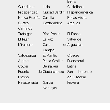
Berro
Guindalera
Lista
Castellana
Prosperidad
Ciudad Jardín
Hispanoamérica
Nueva España
Castilla
Bellas Vistas
Cuatro
Gaztambide
Arapiles
Caminos
Trafalgar
Ríos Rosas
El Pardo
El Pilar
La Paz
Valverde
Mirasierra
Casa de
Argüelles
Campo
Valdezarza
El Plantío
Cibeles
Algete
Plaza Castilla
Fuencarral
Colón
Bernabéu
Latina
Fuente del
Ciudalcampo
San Lorenzo
Fresno
del Escorial
Navacerrada
García
Piovera
Noblejas