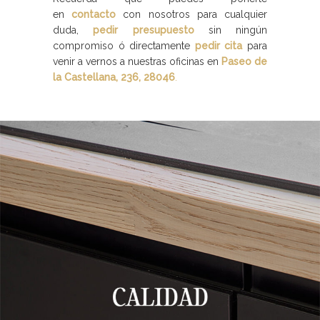
en
contacto
con nosotros para cualquier
duda,
pedir presupuesto
sin ningún
compromiso ó directamente
pedir cita
para
venir a vernos a nuestras oficinas en
Paseo de
la Castellana, 236, 28046
.