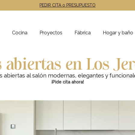
PEDIR CITA o PRESUPUESTO
Cocina
Proyectos
Fábrica
Hogar y baño
 abiertas en Los J
s abiertas al salón modernas, elegantes y funciona
¡Pide cita ahora!