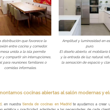
 distribución que favorece la
Amplitud y luminosidad en e
exión entre cocina y comedor.
puro.
 mesa unida a la isla permite
El diseño abierto, el mobiliario
r y compartir sin interrupciones,
y la entrada de luz natural ref
al para reuniones familiares o
la sensación de espacio y clar
comidas informales.
montamos cocinas abiertas al salón modernas y e
d
, en nuestra
tienda de cocinas en Madrid
te ayudamos a crear un
 estética y practicidad, adaptadas a las necesidades de cada cliente