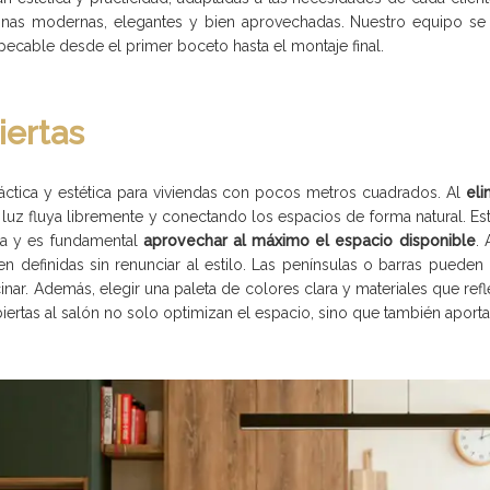
cinas modernas, elegantes y bien aprovechadas. Nuestro equipo se 
ecable desde el primer boceto hasta el montaje final.
iertas
ráctica y estética para viviendas con pocos metros cuadrados. Al
eli
uz fluya libremente y conectando los espacios de forma natural. Est
ta y es fundamental
aprovechar al máximo el espacio disponible
. 
ien definidas sin renunciar al estilo. Las penínsulas o barras puede
ar. Además, elegir una paleta de colores clara y materiales que refl
iertas al salón no solo optimizan el espacio, sino que también apor