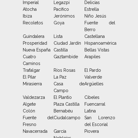
Imperial
Legazpi
Delicias
Atocha
Pacífico
Estrella
Ibiza
Jerónimos
Niño Jesús
Recoletos
Goya
Fuente del
Berro
Guindalera
Lista
Castellana
Prosperidad
Ciudad Jardín
Hispanoamérica
Nueva España
Castilla
Bellas Vistas
Cuatro
Gaztambide
Arapiles
Caminos
Trafalgar
Ríos Rosas
El Pardo
El Pilar
La Paz
Valverde
Mirasierra
Casa de
Argüelles
Campo
Valdezarza
El Plantío
Cibeles
Algete
Plaza Castilla
Fuencarral
Colón
Bernabéu
Latina
Fuente del
Ciudalcampo
San Lorenzo
Fresno
del Escorial
Navacerrada
García
Piovera