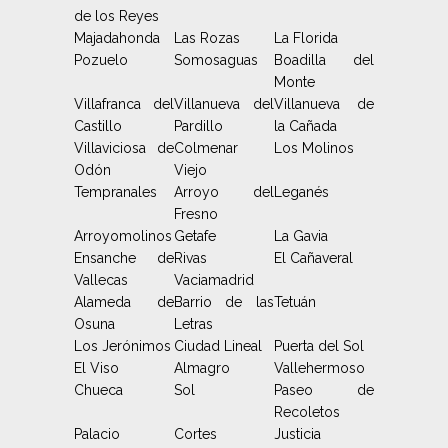
de los Reyes
Majadahonda
Las Rozas
La Florida
Pozuelo
Somosaguas
Boadilla del
Monte
Villafranca del
Villanueva del
Villanueva de
Castillo
Pardillo
la Cañada
Villaviciosa de
Colmenar
Los Molinos
Odón
Viejo
Tempranales
Arroyo del
Leganés
Fresno
Arroyomolinos
Getafe
La Gavia
Ensanche de
Rivas
El Cañaveral
Vallecas
Vaciamadrid
Alameda de
Barrio de las
Tetuán
Osuna
Letras
Los Jerónimos
Ciudad Lineal
Puerta del Sol
El Viso
Almagro
Vallehermoso
Chueca
Sol
Paseo de
Recoletos
Palacio
Cortes
Justicia