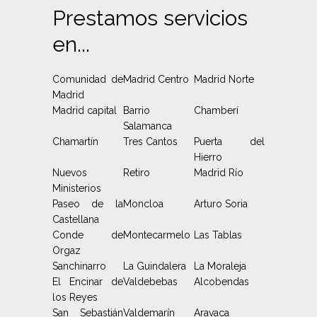
Prestamos servicios
en...
Comunidad de
Madrid Centro
Madrid Norte
Madrid
Madrid capital
Barrio
Chamberí
Salamanca
Chamartín
Tres Cantos
Puerta del
Hierro
Nuevos
Retiro
Madrid Río
Ministerios
Paseo de la
Moncloa
Arturo Soria
Castellana
Conde de
Montecarmelo
Las Tablas
Orgaz
Sanchinarro
La Guindalera
La Moraleja
El Encinar de
Valdebebas
Alcobendas
los Reyes
San Sebastián
Valdemarín
Aravaca