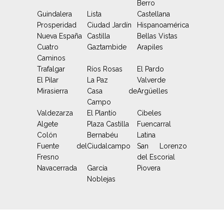
Berro
Guindalera
Lista
Castellana
Prosperidad
Ciudad Jardín
Hispanoamérica
Nueva España
Castilla
Bellas Vistas
Cuatro
Gaztambide
Arapiles
Caminos
Trafalgar
Ríos Rosas
El Pardo
El Pilar
La Paz
Valverde
Mirasierra
Casa de
Argüelles
Campo
Valdezarza
El Plantío
Cibeles
Algete
Plaza Castilla
Fuencarral
Colón
Bernabéu
Latina
Fuente del
Ciudalcampo
San Lorenzo
Fresno
del Escorial
Navacerrada
García
Piovera
Noblejas