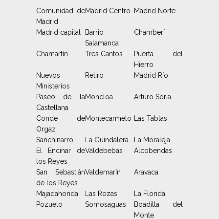
Comunidad de
Madrid Centro
Madrid Norte
Madrid
Madrid capital
Barrio
Chamberí
Salamanca
Chamartín
Tres Cantos
Puerta del
Hierro
Nuevos
Retiro
Madrid Río
Ministerios
Paseo de la
Moncloa
Arturo Soria
Castellana
Conde de
Montecarmelo
Las Tablas
Orgaz
Sanchinarro
La Guindalera
La Moraleja
El Encinar de
Valdebebas
Alcobendas
los Reyes
San Sebastián
Valdemarín
Aravaca
de los Reyes
Majadahonda
Las Rozas
La Florida
Pozuelo
Somosaguas
Boadilla del
Monte