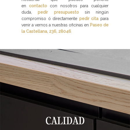
en
contacto
con nosotros para cualquier
duda,
pedir presupuesto
sin ningún
compromiso ó directamente
pedir cita
para
venir a vernos a nuestras oficinas en
Paseo de
la Castellana, 236, 28046
.