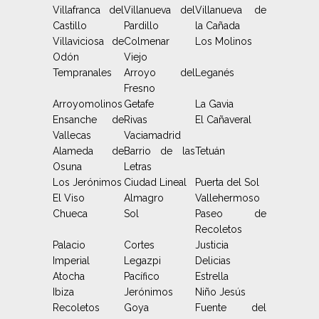
Villafranca del
Villanueva del
Villanueva de
Castillo
Pardillo
la Cañada
Villaviciosa de
Colmenar
Los Molinos
Odón
Viejo
Tempranales
Arroyo del
Leganés
Fresno
Arroyomolinos
Getafe
La Gavia
Ensanche de
Rivas
El Cañaveral
Vallecas
Vaciamadrid
Alameda de
Barrio de las
Tetuán
Osuna
Letras
Los Jerónimos
Ciudad Lineal
Puerta del Sol
El Viso
Almagro
Vallehermoso
Chueca
Sol
Paseo de
Recoletos
Palacio
Cortes
Justicia
Imperial
Legazpi
Delicias
Atocha
Pacífico
Estrella
Ibiza
Jerónimos
Niño Jesús
Recoletos
Goya
Fuente del