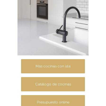
Más cocinas con isla
Catálogo de cocinas
Presupuesto online