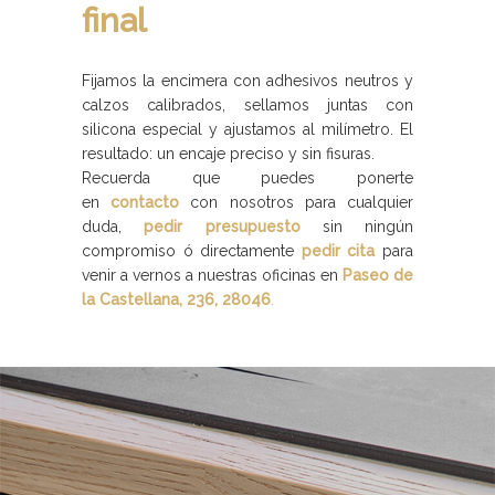
final
Fijamos la encimera con adhesivos neutros y
calzos calibrados, sellamos juntas con
silicona especial y ajustamos al milímetro. El
resultado: un encaje preciso y sin fisuras.
Recuerda que puedes ponerte
en
contacto
con nosotros para cualquier
duda,
pedir presupuesto
sin ningún
compromiso ó directamente
pedir cita
para
venir a vernos a nuestras oficinas en
Paseo de
la Castellana, 236, 28046
.