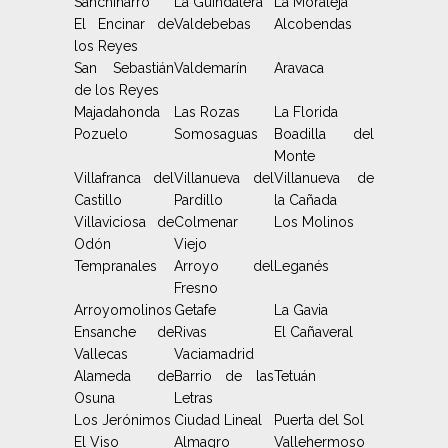
Sanchinarro
La Guindalera
La Moraleja
El Encinar de
Valdebebas
Alcobendas
los Reyes
San Sebastián
Valdemarín
Aravaca
de los Reyes
Majadahonda
Las Rozas
La Florida
Pozuelo
Somosaguas
Boadilla del
Monte
Villafranca del
Villanueva del
Villanueva de
Castillo
Pardillo
la Cañada
Villaviciosa de
Colmenar
Los Molinos
Odón
Viejo
Tempranales
Arroyo del
Leganés
Fresno
Arroyomolinos
Getafe
La Gavia
Ensanche de
Rivas
El Cañaveral
Vallecas
Vaciamadrid
Alameda de
Barrio de las
Tetuán
Osuna
Letras
Los Jerónimos
Ciudad Lineal
Puerta del Sol
El Viso
Almagro
Vallehermoso