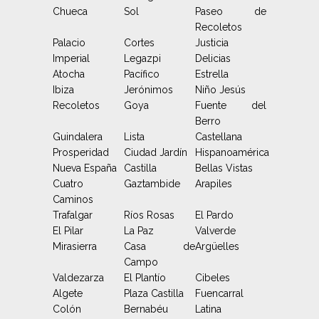
Chueca
Sol
Paseo de
Recoletos
Palacio
Cortes
Justicia
Imperial
Legazpi
Delicias
Atocha
Pacífico
Estrella
Ibiza
Jerónimos
Niño Jesús
Recoletos
Goya
Fuente del
Berro
Guindalera
Lista
Castellana
Prosperidad
Ciudad Jardín
Hispanoamérica
Nueva España
Castilla
Bellas Vistas
Cuatro
Gaztambide
Arapiles
Caminos
Trafalgar
Ríos Rosas
El Pardo
El Pilar
La Paz
Valverde
Mirasierra
Casa de
Argüelles
Campo
Valdezarza
El Plantío
Cibeles
Algete
Plaza Castilla
Fuencarral
Colón
Bernabéu
Latina