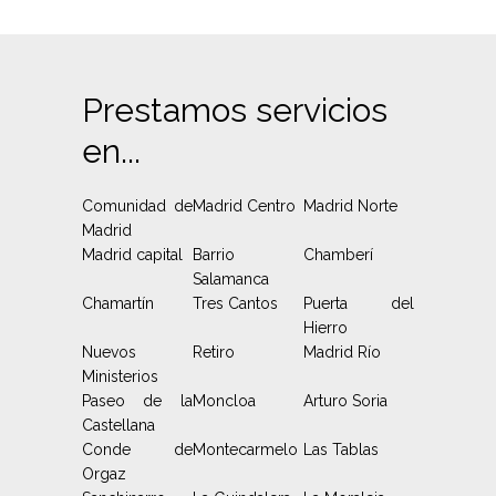
Prestamos servicios
en...
Comunidad de
Madrid Centro
Madrid Norte
Madrid
Madrid capital
Barrio
Chamberí
Salamanca
Chamartín
Tres Cantos
Puerta del
Hierro
Nuevos
Retiro
Madrid Río
Ministerios
Paseo de la
Moncloa
Arturo Soria
Castellana
Conde de
Montecarmelo
Las Tablas
Orgaz