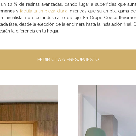
n 10 % de resinas avanzadas, dando lugar a superficies que aúna be
érmenes
y
facilita la limpieza diaria
, mientras que su amplia gama de 
: minimalista, nórdico, industrial o de lujo. En Grupo Coeco llev
da fase, desde la elección de la encimera hasta la instalación fina
arán la diferencia en tu hogar.
PEDIR CITA o PRESUPUESTO