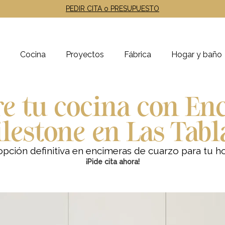
PEDIR CITA o PRESUPUESTO
Cocina
Proyectos
Fábrica
Hogar y baño
e tu cocina con En
ilestone en Las Tabl
opción definitiva en encimeras de cuarzo para tu h
¡Pide cita ahora!