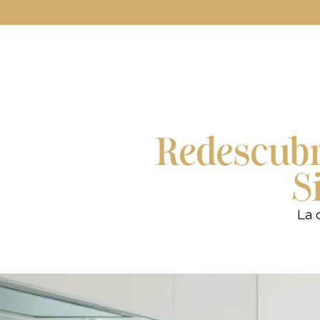
Redescubr
S
La 