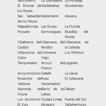
Sanchinarro
La Guindalera
La Moraleja
El Encinar de
Valdebebas
Alcobendas
los Reyes
San Sebastián
Valdemarín
Aravaca
de los Reyes
Majadahonda
Las Rozas
La Florida
Pozuelo
Somosaguas
Boadilla del
Monte
Villafranca del
Villanueva del
Villanueva de
Castillo
Pardillo
la Cañada
Villaviciosa de
Colmenar
Los Molinos
Odón
Viejo
Tempranales
Arroyo del
Leganés
Fresno
Arroyomolinos
Getafe
La Gavia
Ensanche de
Rivas
El Cañaveral
Vallecas
Vaciamadrid
Alameda de
Barrio de las
Tetuán
Osuna
Letras
Los Jerónimos
Ciudad Lineal
Puerta del Sol
El Viso
Almagro
Vallehermoso