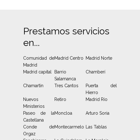
Prestamos servicios
en...
Comunidad de
Madrid Centro
Madrid Norte
Madrid
Madrid capital
Barrio
Chamberí
Salamanca
Chamartín
Tres Cantos
Puerta del
Hierro
Nuevos
Retiro
Madrid Río
Ministerios
Paseo de la
Moncloa
Arturo Soria
Castellana
Conde de
Montecarmelo
Las Tablas
Orgaz