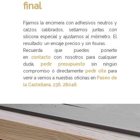
final
Fijamos la encimera con adhesivos neutros y
calzos calibrados, sellamos juntas con
silicona especial y ajustamos al milímetro. El
resultado: un encaje preciso y sin fisuras.
Recuerda que puedes ponerte
en
contacto
con nosotros para cualquier
duda,
pedir presupuesto
sin ningún
compromiso ó directamente
pedir cita
para
venir a vernos a nuestras oficinas en
Paseo de
la Castellana, 236, 28046
.