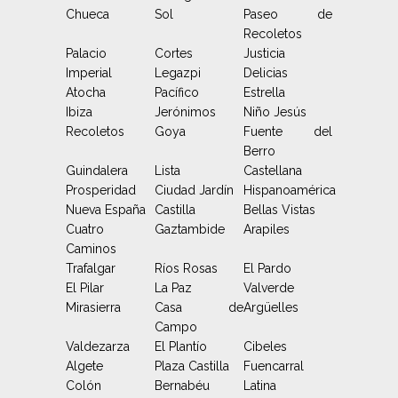
Chueca
Sol
Paseo de
Recoletos
Palacio
Cortes
Justicia
Imperial
Legazpi
Delicias
Atocha
Pacífico
Estrella
Ibiza
Jerónimos
Niño Jesús
Recoletos
Goya
Fuente del
Berro
Guindalera
Lista
Castellana
Prosperidad
Ciudad Jardín
Hispanoamérica
Nueva España
Castilla
Bellas Vistas
Cuatro
Gaztambide
Arapiles
Caminos
Trafalgar
Ríos Rosas
El Pardo
El Pilar
La Paz
Valverde
Mirasierra
Casa de
Argüelles
Campo
Valdezarza
El Plantío
Cibeles
Algete
Plaza Castilla
Fuencarral
Colón
Bernabéu
Latina