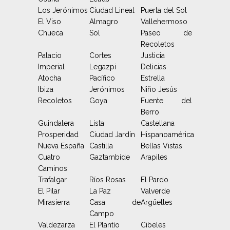
Los Jerónimos
Ciudad Lineal
Puerta del Sol
El Viso
Almagro
Vallehermoso
Chueca
Sol
Paseo de
Recoletos
Palacio
Cortes
Justicia
Imperial
Legazpi
Delicias
Atocha
Pacífico
Estrella
Ibiza
Jerónimos
Niño Jesús
Recoletos
Goya
Fuente del
Berro
Guindalera
Lista
Castellana
Prosperidad
Ciudad Jardín
Hispanoamérica
Nueva España
Castilla
Bellas Vistas
Cuatro
Gaztambide
Arapiles
Caminos
Trafalgar
Ríos Rosas
El Pardo
El Pilar
La Paz
Valverde
Mirasierra
Casa de
Argüelles
Campo
Valdezarza
El Plantío
Cibeles