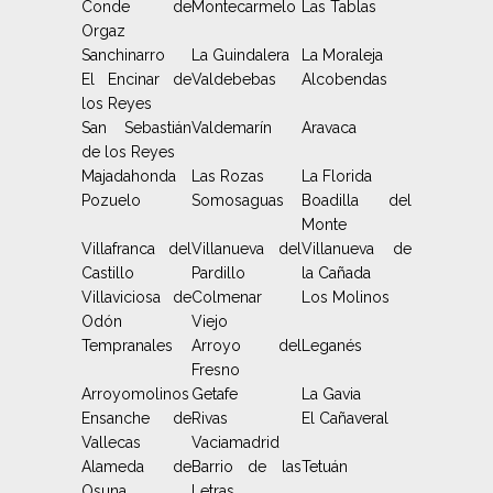
Conde de
Montecarmelo
Las Tablas
Orgaz
Sanchinarro
La Guindalera
La Moraleja
El Encinar de
Valdebebas
Alcobendas
los Reyes
San Sebastián
Valdemarín
Aravaca
de los Reyes
Majadahonda
Las Rozas
La Florida
Pozuelo
Somosaguas
Boadilla del
Monte
Villafranca del
Villanueva del
Villanueva de
Castillo
Pardillo
la Cañada
Villaviciosa de
Colmenar
Los Molinos
Odón
Viejo
Tempranales
Arroyo del
Leganés
Fresno
Arroyomolinos
Getafe
La Gavia
Ensanche de
Rivas
El Cañaveral
Vallecas
Vaciamadrid
Alameda de
Barrio de las
Tetuán
Osuna
Letras