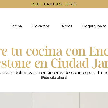
PEDIR CITA o PRESUPUESTO
Cocina
Proyectos
Fábrica
Hogar y baño
e tu cocina con En
estone en Ciudad Ja
opción definitiva en encimeras de cuarzo para tu h
¡Pide cita ahora!