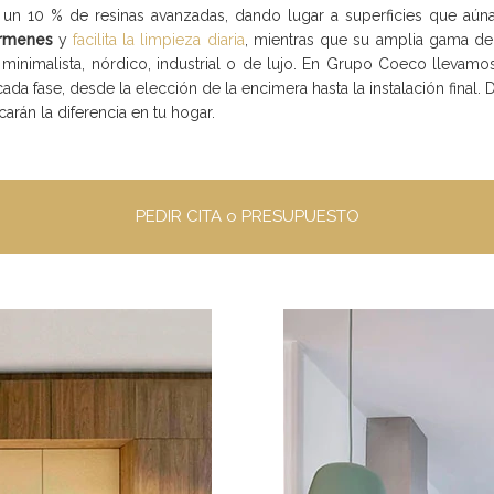
n 10 % de resinas avanzadas, dando lugar a superficies que aúna be
érmenes
y
facilita la limpieza diaria
, mientras que su amplia gama de 
: minimalista, nórdico, industrial o de lujo. En Grupo Coeco llev
da fase, desde la elección de la encimera hasta la instalación fina
arán la diferencia en tu hogar.
PEDIR CITA o PRESUPUESTO