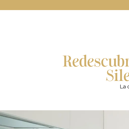
Redescubr
Sil
La 