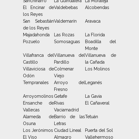
Sanchinarro
La Guindalera
La Moraleja
El Encinar de
Valdebebas
Alcobendas
los Reyes
San Sebastián
Valdemarín
Aravaca
de los Reyes
Majadahonda
Las Rozas
La Florida
Pozuelo
Somosaguas
Boadilla del
Monte
Villafranca del
Villanueva del
Villanueva de
Castillo
Pardillo
la Cañada
Villaviciosa de
Colmenar
Los Molinos
Odón
Viejo
Tempranales
Arroyo del
Leganés
Fresno
Arroyomolinos
Getafe
La Gavia
Ensanche de
Rivas
El Cañaveral
Vallecas
Vaciamadrid
Alameda de
Barrio de las
Tetuán
Osuna
Letras
Los Jerónimos
Ciudad Lineal
Puerta del Sol
El Viso
Almagro
Vallehermoso