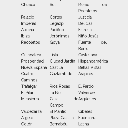
Chueca
Sol
Paseo de
Recoletos
Palacio
Cortes
Justicia
Imperial
Legazpi
Delicias
Atocha
Pacífico
Estrella
Ibiza
Jerónimos
Niño Jesús
Recoletos
Goya
Fuente del
Berro
Guindalera
Lista
Castellana
Prosperidad
Ciudad Jardín
Hispanoamérica
Nueva España
Castilla
Bellas Vistas
Cuatro
Gaztambide
Arapiles
Caminos
Trafalgar
Ríos Rosas
El Pardo
El Pilar
La Paz
Valverde
Mirasierra
Casa de
Argüelles
Campo
Valdezarza
El Plantío
Cibeles
Algete
Plaza Castilla
Fuencarral
Colón
Bernabéu
Latina