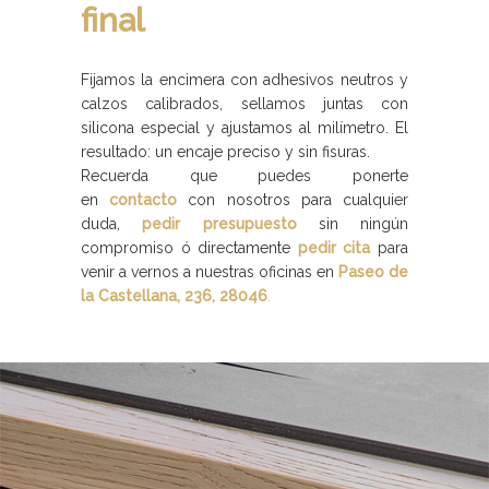
final
Fijamos la encimera con adhesivos neutros y
calzos calibrados, sellamos juntas con
silicona especial y ajustamos al milímetro. El
resultado: un encaje preciso y sin fisuras.
Recuerda que puedes ponerte
en
contacto
con nosotros para cualquier
duda,
pedir presupuesto
sin ningún
compromiso ó directamente
pedir cita
para
venir a vernos a nuestras oficinas en
Paseo de
la Castellana, 236, 28046
.