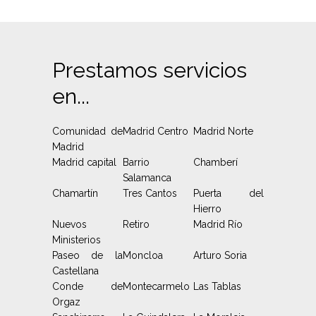
Prestamos servicios
en...
Comunidad de
Madrid Centro
Madrid Norte
Madrid
Madrid capital
Barrio
Chamberí
Salamanca
Chamartín
Tres Cantos
Puerta del
Hierro
Nuevos
Retiro
Madrid Río
Ministerios
Paseo de la
Moncloa
Arturo Soria
Castellana
Conde de
Montecarmelo
Las Tablas
Orgaz