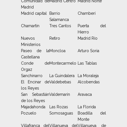
Comunidad de
Madrid Centro
Madrid Norte
Madrid
Madrid capital
Barrio
Chamberí
Salamanca
Chamartín
Tres Cantos
Puerta del
Hierro
Nuevos
Retiro
Madrid Río
Ministerios
Paseo de la
Moncloa
Arturo Soria
Castellana
Conde de
Montecarmelo
Las Tablas
Orgaz
Sanchinarro
La Guindalera
La Moraleja
El Encinar de
Valdebebas
Alcobendas
los Reyes
San Sebastián
Valdemarín
Aravaca
de los Reyes
Majadahonda
Las Rozas
La Florida
Pozuelo
Somosaguas
Boadilla del
Monte
Villafranca del
Villanueva del
Villanueva de