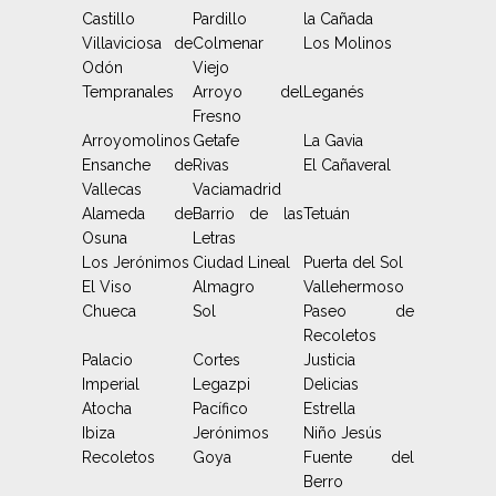
Castillo
Pardillo
la Cañada
Villaviciosa de
Colmenar
Los Molinos
Odón
Viejo
Tempranales
Arroyo del
Leganés
Fresno
Arroyomolinos
Getafe
La Gavia
Ensanche de
Rivas
El Cañaveral
Vallecas
Vaciamadrid
Alameda de
Barrio de las
Tetuán
Osuna
Letras
Los Jerónimos
Ciudad Lineal
Puerta del Sol
El Viso
Almagro
Vallehermoso
Chueca
Sol
Paseo de
Recoletos
Palacio
Cortes
Justicia
Imperial
Legazpi
Delicias
Atocha
Pacífico
Estrella
Ibiza
Jerónimos
Niño Jesús
Recoletos
Goya
Fuente del
Berro