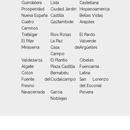
Guindalera
Lista
Castellana
Prosperidad
Ciudad Jardín
Hispanoamérica
Nueva España
Castilla
Bellas Vistas
Cuatro
Gaztambide
Arapiles
Caminos
Trafalgar
Ríos Rosas
El Pardo
El Pilar
La Paz
Valverde
Mirasierra
Casa de
Argüelles
Campo
Valdezarza
El Plantío
Cibeles
Algete
Plaza Castilla
Fuencarral
Colón
Bernabéu
Latina
Fuente del
Ciudalcampo
San Lorenzo
Fresno
del Escorial
Navacerrada
García
Piovera
Noblejas