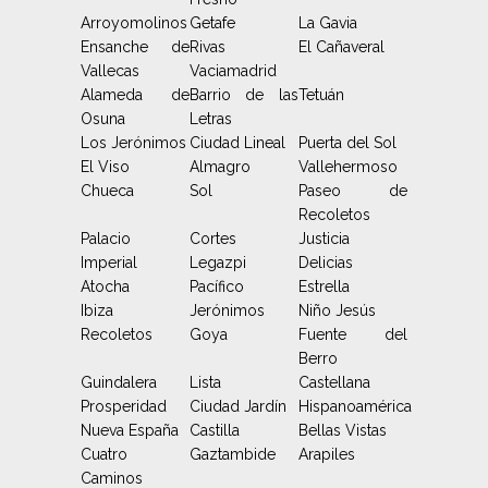
Arroyomolinos
Getafe
La Gavia
Ensanche de
Rivas
El Cañaveral
Vallecas
Vaciamadrid
Alameda de
Barrio de las
Tetuán
Osuna
Letras
Los Jerónimos
Ciudad Lineal
Puerta del Sol
El Viso
Almagro
Vallehermoso
Chueca
Sol
Paseo de
Recoletos
Palacio
Cortes
Justicia
Imperial
Legazpi
Delicias
Atocha
Pacífico
Estrella
Ibiza
Jerónimos
Niño Jesús
Recoletos
Goya
Fuente del
Berro
Guindalera
Lista
Castellana
Prosperidad
Ciudad Jardín
Hispanoamérica
Nueva España
Castilla
Bellas Vistas
Cuatro
Gaztambide
Arapiles
Caminos