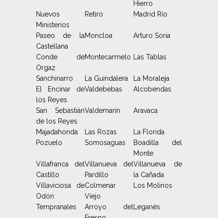
Hierro
Nuevos
Retiro
Madrid Río
Ministerios
Paseo de la
Moncloa
Arturo Soria
Castellana
Conde de
Montecarmelo
Las Tablas
Orgaz
Sanchinarro
La Guindalera
La Moraleja
El Encinar de
Valdebebas
Alcobendas
los Reyes
San Sebastián
Valdemarín
Aravaca
de los Reyes
Majadahonda
Las Rozas
La Florida
Pozuelo
Somosaguas
Boadilla del
Monte
Villafranca del
Villanueva del
Villanueva de
Castillo
Pardillo
la Cañada
Villaviciosa de
Colmenar
Los Molinos
Odón
Viejo
Tempranales
Arroyo del
Leganés
Fresno