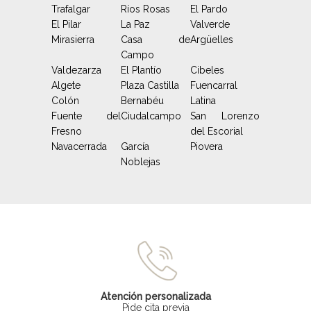
Trafalgar
Ríos Rosas
El Pardo
El Pilar
La Paz
Valverde
Mirasierra
Casa de
Argüelles
Campo
Valdezarza
El Plantío
Cibeles
Algete
Plaza Castilla
Fuencarral
Colón
Bernabéu
Latina
Fuente del
Ciudalcampo
San Lorenzo
Fresno
del Escorial
Navacerrada
García
Piovera
Noblejas
Atención personalizada
Pide cita previa