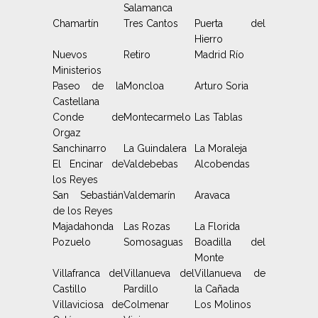
Salamanca
Chamartín
Tres Cantos
Puerta del
Hierro
Nuevos
Retiro
Madrid Río
Ministerios
Paseo de la
Moncloa
Arturo Soria
Castellana
Conde de
Montecarmelo
Las Tablas
Orgaz
Sanchinarro
La Guindalera
La Moraleja
El Encinar de
Valdebebas
Alcobendas
los Reyes
San Sebastián
Valdemarín
Aravaca
de los Reyes
Majadahonda
Las Rozas
La Florida
Pozuelo
Somosaguas
Boadilla del
Monte
Villafranca del
Villanueva del
Villanueva de
Castillo
Pardillo
la Cañada
Villaviciosa de
Colmenar
Los Molinos