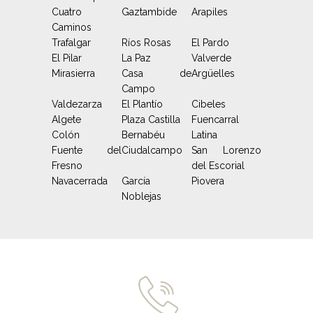
Cuatro
Gaztambide
Arapiles
Caminos
Trafalgar
Ríos Rosas
El Pardo
El Pilar
La Paz
Valverde
Mirasierra
Casa de
Argüelles
Campo
Valdezarza
El Plantío
Cibeles
Algete
Plaza Castilla
Fuencarral
Colón
Bernabéu
Latina
Fuente del
Ciudalcampo
San Lorenzo
Fresno
del Escorial
Navacerrada
García
Piovera
Noblejas