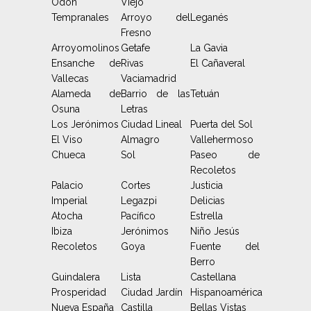
Odón
Viejo
Tempranales
Arroyo del
Leganés
Fresno
Arroyomolinos
Getafe
La Gavia
Ensanche de
Rivas
El Cañaveral
Vallecas
Vaciamadrid
Alameda de
Barrio de las
Tetuán
Osuna
Letras
Los Jerónimos
Ciudad Lineal
Puerta del Sol
El Viso
Almagro
Vallehermoso
Chueca
Sol
Paseo de
Recoletos
Palacio
Cortes
Justicia
Imperial
Legazpi
Delicias
Atocha
Pacífico
Estrella
Ibiza
Jerónimos
Niño Jesús
Recoletos
Goya
Fuente del
Berro
Guindalera
Lista
Castellana
Prosperidad
Ciudad Jardín
Hispanoamérica
Nueva España
Castilla
Bellas Vistas