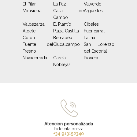
El Pilar
La Paz
Valverde
Mirasierra
Casa de
Argüelles
Campo
Valdezarza
El Plantío
Cibeles
Algete
Plaza Castilla
Fuencarral
Colón
Bernabéu
Latina
Fuente del
Ciudalcampo
San Lorenzo
Fresno
del Escorial
Navacerrada
García
Piovera
Noblejas
Atención personalizada
Pide cita previa
+34 913152340