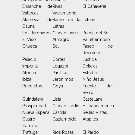
Ensanche de
Rivas
El Cañaveral
Vallecas
Vaciamadrid
Alameda de
Barrio de las
Tetuán
Osuna
Letras
Los Jerónimos
Ciudad Lineal
Puerta del Sol
El Viso
Almagro
Vallehermoso
Chueca
Sol
Paseo de
Recoletos
Palacio
Cortes
Justicia
Imperial
Legazpi
Delicias
Atocha
Pacífico
Estrella
Ibiza
Jerónimos
Niño Jesús
Recoletos
Goya
Fuente del
Berro
Guindalera
Lista
Castellana
Prosperidad
Ciudad Jardín
Hispanoamérica
Nueva España
Castilla
Bellas Vistas
Cuatro
Gaztambide
Arapiles
Caminos
Trafalgar
Ríos Rosas
El Pardo