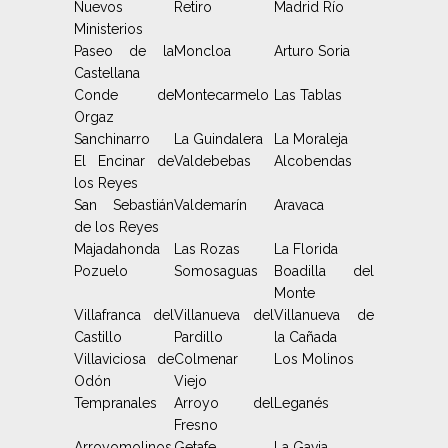
Nuevos
Retiro
Madrid Río
Ministerios
Paseo de la
Moncloa
Arturo Soria
Castellana
Conde de
Montecarmelo
Las Tablas
Orgaz
Sanchinarro
La Guindalera
La Moraleja
El Encinar de
Valdebebas
Alcobendas
los Reyes
San Sebastián
Valdemarín
Aravaca
de los Reyes
Majadahonda
Las Rozas
La Florida
Pozuelo
Somosaguas
Boadilla del
Monte
Villafranca del
Villanueva del
Villanueva de
Castillo
Pardillo
la Cañada
Villaviciosa de
Colmenar
Los Molinos
Odón
Viejo
Tempranales
Arroyo del
Leganés
Fresno
Arroyomolinos
Getafe
La Gavia