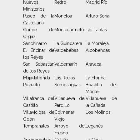
Nuevos
Retiro
Madrid Río
Ministerios
Paseo de la
Moncloa
Arturo Soria
Castellana
Conde de
Montecarmelo
Las Tablas
Orgaz
Sanchinarro
La Guindalera
La Moraleja
El Encinar de
Valdebebas
Alcobendas
los Reyes
San Sebastián
Valdemarín
Aravaca
de los Reyes
Majadahonda
Las Rozas
La Florida
Pozuelo
Somosaguas
Boadilla del
Monte
Villafranca del
Villanueva del
Villanueva de
Castillo
Pardillo
la Cañada
Villaviciosa de
Colmenar
Los Molinos
Odón
Viejo
Tempranales
Arroyo del
Leganés
Fresno
Arroyomolinos
Getafe
La Gavia