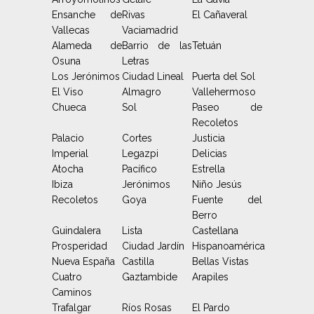
Ensanche de
Rivas
El Cañaveral
Vallecas
Vaciamadrid
Alameda de
Barrio de las
Tetuán
Osuna
Letras
Los Jerónimos
Ciudad Lineal
Puerta del Sol
El Viso
Almagro
Vallehermoso
Chueca
Sol
Paseo de
Recoletos
Palacio
Cortes
Justicia
Imperial
Legazpi
Delicias
Atocha
Pacífico
Estrella
Ibiza
Jerónimos
Niño Jesús
Recoletos
Goya
Fuente del
Berro
Guindalera
Lista
Castellana
Prosperidad
Ciudad Jardín
Hispanoamérica
Nueva España
Castilla
Bellas Vistas
Cuatro
Gaztambide
Arapiles
Caminos
Trafalgar
Ríos Rosas
El Pardo