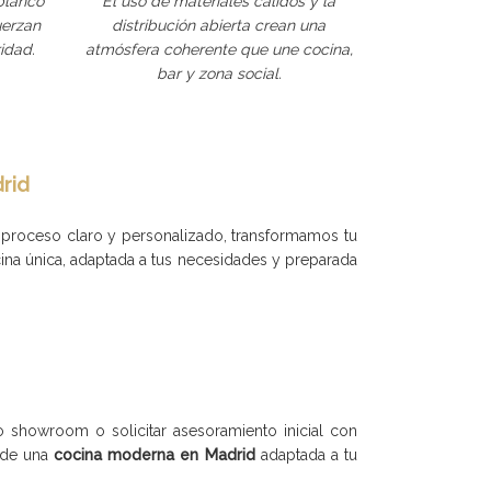
 blanco
El uso de materiales cálidos y la
uerzan
distribución abierta crean una
idad.
atmósfera coherente que une cocina,
bar y zona social.
rid
proceso claro y personalizado, transformamos tu
cina única, adaptada a tus necesidades y preparada
o showroom o solicitar asesoramiento inicial con
o de una
cocina moderna en Madrid
adaptada a tu