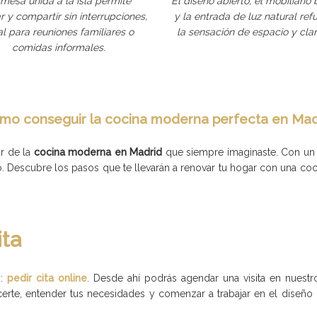
 mesa unida a la isla permite
El diseño abierto, el mobiliario
r y compartir sin interrupciones,
y la entrada de luz natural ref
al para reuniones familiares o
la sensación de espacio y clar
comidas informales.
mo conseguir la cocina moderna perfecta en Mad
r de la
cocina moderna en Madrid
que siempre imaginaste. Con un 
o. Descubre los pasos que te llevarán a renovar tu hogar con una co
ita
o:
pedir cita online
. Desde ahí podrás agendar una visita en nuestr
erte, entender tus necesidades y comenzar a trabajar en el diseñ