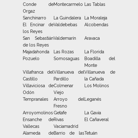
Conde de
Montecarmelo
Las Tablas
Orgaz
Sanchinarro
La Guindalera
La Moraleja
El Encinar de
Valdebebas
Alcobendas
los Reyes
San Sebastián
Valdemarín
Aravaca
de los Reyes
Majadahonda
Las Rozas
La Florida
Pozuelo
Somosaguas
Boadilla del
Monte
Villafranca del
Villanueva del
Villanueva de
Castillo
Pardillo
la Cañada
Villaviciosa de
Colmenar
Los Molinos
Odón
Viejo
Tempranales
Arroyo del
Leganés
Fresno
Arroyomolinos
Getafe
La Gavia
Ensanche de
Rivas
El Cañaveral
Vallecas
Vaciamadrid
Alameda de
Barrio de las
Tetuán