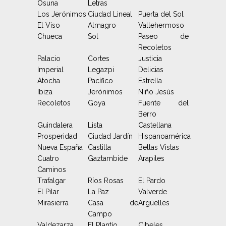
Osuna
Letras
Los Jerónimos
Ciudad Lineal
Puerta del Sol
El Viso
Almagro
Vallehermoso
Chueca
Sol
Paseo de
Recoletos
Palacio
Cortes
Justicia
Imperial
Legazpi
Delicias
Atocha
Pacífico
Estrella
Ibiza
Jerónimos
Niño Jesús
Recoletos
Goya
Fuente del
Berro
Guindalera
Lista
Castellana
Prosperidad
Ciudad Jardín
Hispanoamérica
Nueva España
Castilla
Bellas Vistas
Cuatro
Gaztambide
Arapiles
Caminos
Trafalgar
Ríos Rosas
El Pardo
El Pilar
La Paz
Valverde
Mirasierra
Casa de
Argüelles
Campo
Valdezarza
El Plantío
Cibeles