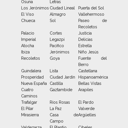
Osuna
Letras
Los Jerónimos
Ciudad Lineal
Puerta del Sol
El Viso
Almagro
Vallehermoso
Chueca
Sol
Paseo de
Recoletos
Palacio
Cortes
Justicia
Imperial
Legazpi
Delicias
Atocha
Pacífico
Estrella
Ibiza
Jerónimos
Niño Jesús
Recoletos
Goya
Fuente del
Berro
Guindalera
Lista
Castellana
Prosperidad
Ciudad Jardín
Hispanoamérica
Nueva España
Castilla
Bellas Vistas
Cuatro
Gaztambide
Arapiles
Caminos
Trafalgar
Ríos Rosas
El Pardo
El Pilar
La Paz
Valverde
Mirasierra
Casa de
Argüelles
Campo
Valdezarza
El Plantío
Cibeles