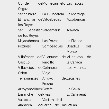
Conde de
Montecarmelo
Las Tablas
Orgaz
Sanchinarro
La Guindalera
La Moraleja
El Encinar de
Valdebebas
Alcobendas
los Reyes
San Sebastián
Valdemarín
Aravaca
de los Reyes
Majadahonda
Las Rozas
La Florida
Pozuelo
Somosaguas
Boadilla del
Monte
Villafranca del
Villanueva del
Villanueva de
Castillo
Pardillo
la Cañada
Villaviciosa de
Colmenar
Los Molinos
Odón
Viejo
Tempranales
Arroyo del
Leganés
Fresno
Arroyomolinos
Getafe
La Gavia
Ensanche de
Rivas
El Cañaveral
Vallecas
Vaciamadrid
Alameda de
Barrio de las
Tetuán