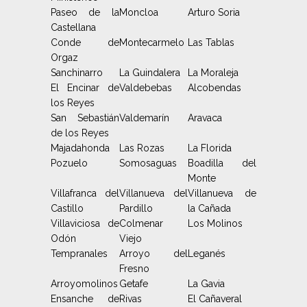
Paseo de la
Moncloa
Arturo Soria
Castellana
Conde de
Montecarmelo
Las Tablas
Orgaz
Sanchinarro
La Guindalera
La Moraleja
El Encinar de
Valdebebas
Alcobendas
los Reyes
San Sebastián
Valdemarín
Aravaca
de los Reyes
Majadahonda
Las Rozas
La Florida
Pozuelo
Somosaguas
Boadilla del
Monte
Villafranca del
Villanueva del
Villanueva de
Castillo
Pardillo
la Cañada
Villaviciosa de
Colmenar
Los Molinos
Odón
Viejo
Tempranales
Arroyo del
Leganés
Fresno
Arroyomolinos
Getafe
La Gavia
Ensanche de
Rivas
El Cañaveral