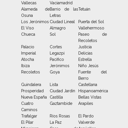
Vallecas
Vaciamadrid
Alameda de
Barrio de las
Tetuán
Osuna
Letras
Los Jerónimos
Ciudad Lineal
Puerta del Sol
El Viso
Almagro
Vallehermoso
Chueca
Sol
Paseo de
Recoletos
Palacio
Cortes
Justicia
Imperial
Legazpi
Delicias
Atocha
Pacífico
Estrella
Ibiza
Jerónimos
Niño Jesús
Recoletos
Goya
Fuente del
Berro
Guindalera
Lista
Castellana
Prosperidad
Ciudad Jardín
Hispanoamérica
Nueva España
Castilla
Bellas Vistas
Cuatro
Gaztambide
Arapiles
Caminos
Trafalgar
Ríos Rosas
El Pardo
El Pilar
La Paz
Valverde