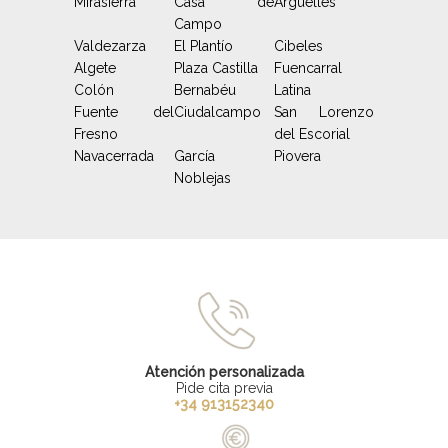
Mirasierra
Casa de
Argüelles
Campo
Valdezarza
El Plantío
Cibeles
Algete
Plaza Castilla
Fuencarral
Colón
Bernabéu
Latina
Fuente del
Ciudalcampo
San Lorenzo
Fresno
del Escorial
Navacerrada
García
Piovera
Noblejas
Atención personalizada
Pide cita previa
+34 913152340