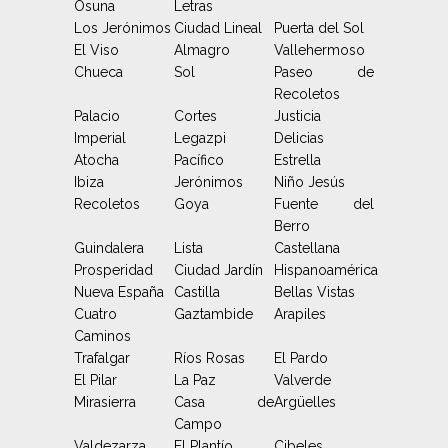
Osuna
Letras
Los Jerónimos
Ciudad Lineal
Puerta del Sol
El Viso
Almagro
Vallehermoso
Chueca
Sol
Paseo de
Recoletos
Palacio
Cortes
Justicia
Imperial
Legazpi
Delicias
Atocha
Pacífico
Estrella
Ibiza
Jerónimos
Niño Jesús
Recoletos
Goya
Fuente del
Berro
Guindalera
Lista
Castellana
Prosperidad
Ciudad Jardín
Hispanoamérica
Nueva España
Castilla
Bellas Vistas
Cuatro
Gaztambide
Arapiles
Caminos
Trafalgar
Ríos Rosas
El Pardo
El Pilar
La Paz
Valverde
Mirasierra
Casa de
Argüelles
Campo
Valdezarza
El Plantío
Cibeles