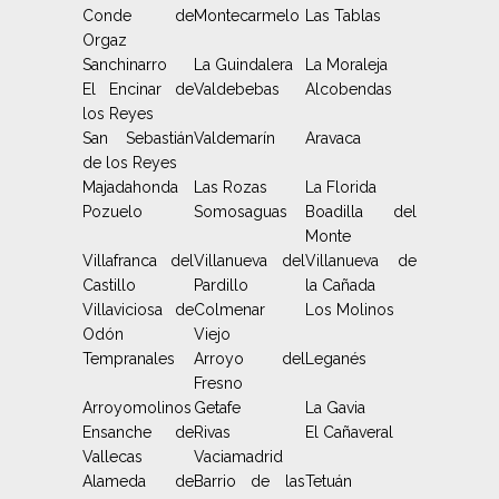
Conde de
Montecarmelo
Las Tablas
Orgaz
Sanchinarro
La Guindalera
La Moraleja
El Encinar de
Valdebebas
Alcobendas
los Reyes
San Sebastián
Valdemarín
Aravaca
de los Reyes
Majadahonda
Las Rozas
La Florida
Pozuelo
Somosaguas
Boadilla del
Monte
Villafranca del
Villanueva del
Villanueva de
Castillo
Pardillo
la Cañada
Villaviciosa de
Colmenar
Los Molinos
Odón
Viejo
Tempranales
Arroyo del
Leganés
Fresno
Arroyomolinos
Getafe
La Gavia
Ensanche de
Rivas
El Cañaveral
Vallecas
Vaciamadrid
Alameda de
Barrio de las
Tetuán