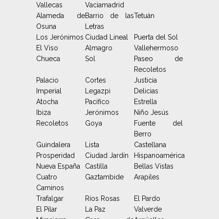
Vallecas
Vaciamadrid
Alameda de
Barrio de las
Tetuán
Osuna
Letras
Los Jerónimos
Ciudad Lineal
Puerta del Sol
El Viso
Almagro
Vallehermoso
Chueca
Sol
Paseo de
Recoletos
Palacio
Cortes
Justicia
Imperial
Legazpi
Delicias
Atocha
Pacífico
Estrella
Ibiza
Jerónimos
Niño Jesús
Recoletos
Goya
Fuente del
Berro
Guindalera
Lista
Castellana
Prosperidad
Ciudad Jardín
Hispanoamérica
Nueva España
Castilla
Bellas Vistas
Cuatro
Gaztambide
Arapiles
Caminos
Trafalgar
Ríos Rosas
El Pardo
El Pilar
La Paz
Valverde