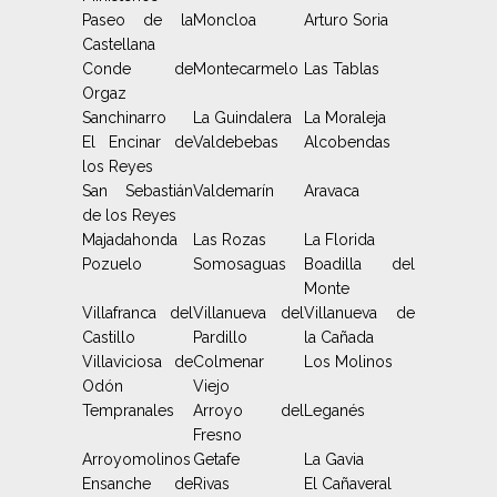
Paseo de la
Moncloa
Arturo Soria
Castellana
Conde de
Montecarmelo
Las Tablas
Orgaz
Sanchinarro
La Guindalera
La Moraleja
El Encinar de
Valdebebas
Alcobendas
los Reyes
San Sebastián
Valdemarín
Aravaca
de los Reyes
Majadahonda
Las Rozas
La Florida
Pozuelo
Somosaguas
Boadilla del
Monte
Villafranca del
Villanueva del
Villanueva de
Castillo
Pardillo
la Cañada
Villaviciosa de
Colmenar
Los Molinos
Odón
Viejo
Tempranales
Arroyo del
Leganés
Fresno
Arroyomolinos
Getafe
La Gavia
Ensanche de
Rivas
El Cañaveral