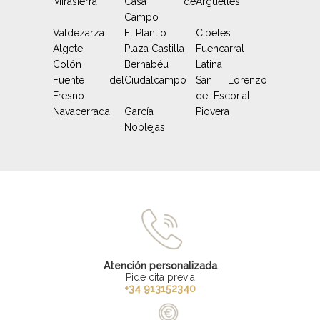
Mirasierra
Casa de
Argüelles
Campo
Valdezarza
El Plantío
Cibeles
Algete
Plaza Castilla
Fuencarral
Colón
Bernabéu
Latina
Fuente del
Ciudalcampo
San Lorenzo
Fresno
del Escorial
Navacerrada
García
Piovera
Noblejas
Atención personalizada
Pide cita previa
+34 913152340