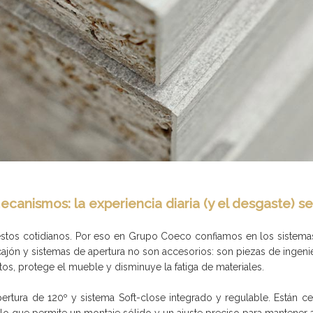
ecanismos: la experiencia diaria (y el desgaste) s
estos cotidianos. Por eso en Grupo Coeco confiamos en los sistema
cajón y sistemas de apertura no son accesorios: son piezas de ingeni
os, protege el mueble y disminuye la fatiga de materiales.
tura de 120º y sistema Soft-close integrado y regulable. Están cert
, lo que permite un montaje sólido y un ajuste preciso para mantener 