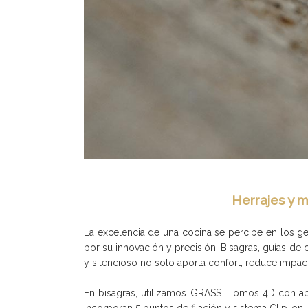
Herrajes y m
La excelencia de una cocina se percibe en los g
por su innovación y precisión. Bisagras, guías de 
y silencioso no solo aporta confort; reduce impact
En bisagras, utilizamos GRASS Tiomos 4D con aper
incorporan 5 puntos de fijación y sistema Clip-on