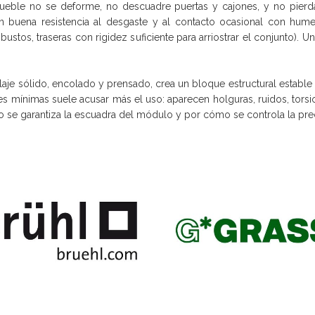
mueble no se deforme, no descuadre puertas y cajones, y no pierd
con buena resistencia al desgaste y al contacto ocasional con hu
stos, traseras con rigidez suficiente para arriostrar el conjunto). U
blaje sólido, encolado y prensado, crea un bloque estructural establ
es mínimas suele acusar más el uso: aparecen holguras, ruidos, torsi
 se garantiza la escuadra del módulo y por cómo se controla la prec