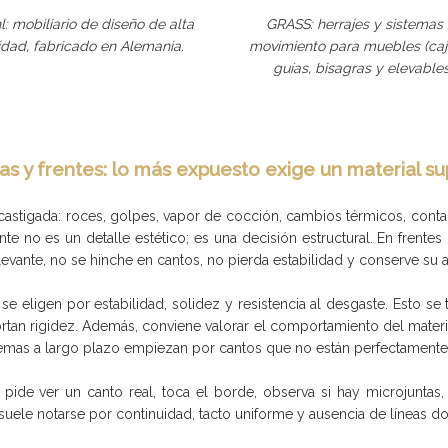
l: mobiliario de diseño de alta
GRASS: herrajes y sistemas
idad, fabricado en Alemania.
movimiento para muebles (caj
guías, bisagras y elevables
as y frentes: lo más expuesto exige un material su
s castigada: roces, golpes, vapor de cocción, cambios térmicos, con
nte no es un detalle estético; es una decisión estructural. En frentes
vante, no se hinche en cantos, no pierda estabilidad y conserve su ap
 se eligen por estabilidad, solidez y resistencia al desgaste. Esto s
rtan rigidez. Además, conviene valorar el comportamiento del materia
mas a largo plazo empiezan por cantos que no están perfectamente
de ver un canto real, toca el borde, observa si hay microjuntas, i
uele notarse por continuidad, tacto uniforme y ausencia de líneas don