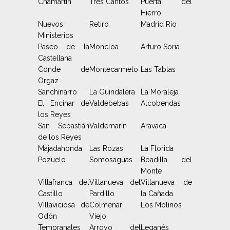
Chamartín
Tres Cantos
Puerta del
Hierro
Nuevos
Retiro
Madrid Río
Ministerios
Paseo de la
Moncloa
Arturo Soria
Castellana
Conde de
Montecarmelo
Las Tablas
Orgaz
Sanchinarro
La Guindalera
La Moraleja
El Encinar de
Valdebebas
Alcobendas
los Reyes
San Sebastián
Valdemarín
Aravaca
de los Reyes
Majadahonda
Las Rozas
La Florida
Pozuelo
Somosaguas
Boadilla del
Monte
Villafranca del
Villanueva del
Villanueva de
Castillo
Pardillo
la Cañada
Villaviciosa de
Colmenar
Los Molinos
Odón
Viejo
Tempranales
Arroyo del
Leganés