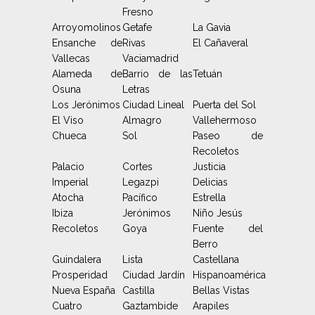
Fresno
Arroyomolinos
Getafe
La Gavia
Ensanche de
Rivas
El Cañaveral
Vallecas
Vaciamadrid
Alameda de
Barrio de las
Tetuán
Osuna
Letras
Los Jerónimos
Ciudad Lineal
Puerta del Sol
El Viso
Almagro
Vallehermoso
Chueca
Sol
Paseo de
Recoletos
Palacio
Cortes
Justicia
Imperial
Legazpi
Delicias
Atocha
Pacífico
Estrella
Ibiza
Jerónimos
Niño Jesús
Recoletos
Goya
Fuente del
Berro
Guindalera
Lista
Castellana
Prosperidad
Ciudad Jardín
Hispanoamérica
Nueva España
Castilla
Bellas Vistas
Cuatro
Gaztambide
Arapiles