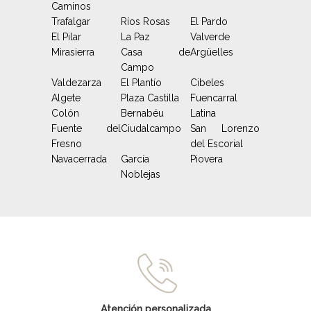
Caminos
Trafalgar
Ríos Rosas
El Pardo
El Pilar
La Paz
Valverde
Mirasierra
Casa de
Argüelles
Campo
Valdezarza
El Plantío
Cibeles
Algete
Plaza Castilla
Fuencarral
Colón
Bernabéu
Latina
Fuente del
Ciudalcampo
San Lorenzo
Fresno
del Escorial
Navacerrada
García
Piovera
Noblejas
Atención personalizada