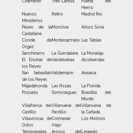
Chamartín
Tres Cantos
Puerta del
Hierro
Nuevos
Retiro
Madrid Río
Ministerios
Paseo de la
Moncloa
Arturo Soria
Castellana
Conde de
Montecarmelo
Las Tablas
Orgaz
Sanchinarro
La Guindalera
La Moraleja
El Encinar de
Valdebebas
Alcobendas
los Reyes
San Sebastián
Valdemarín
Aravaca
de los Reyes
Majadahonda
Las Rozas
La Florida
Pozuelo
Somosaguas
Boadilla del
Monte
Villafranca del
Villanueva del
Villanueva de
Castillo
Pardillo
la Cañada
Villaviciosa de
Colmenar
Los Molinos
Odón
Viejo
Tempranales
Arroyo del
Leganés