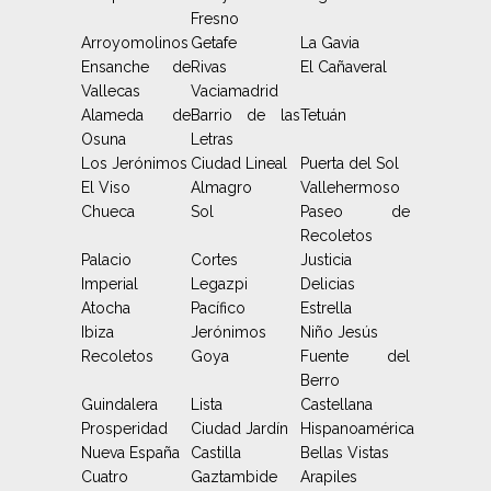
Fresno
Arroyomolinos
Getafe
La Gavia
Ensanche de
Rivas
El Cañaveral
Vallecas
Vaciamadrid
Alameda de
Barrio de las
Tetuán
Osuna
Letras
Los Jerónimos
Ciudad Lineal
Puerta del Sol
El Viso
Almagro
Vallehermoso
Chueca
Sol
Paseo de
Recoletos
Palacio
Cortes
Justicia
Imperial
Legazpi
Delicias
Atocha
Pacífico
Estrella
Ibiza
Jerónimos
Niño Jesús
Recoletos
Goya
Fuente del
Berro
Guindalera
Lista
Castellana
Prosperidad
Ciudad Jardín
Hispanoamérica
Nueva España
Castilla
Bellas Vistas
Cuatro
Gaztambide
Arapiles