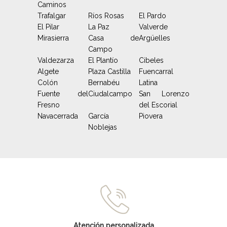
Caminos
Trafalgar
Ríos Rosas
El Pardo
El Pilar
La Paz
Valverde
Mirasierra
Casa de
Argüelles
Campo
Valdezarza
El Plantío
Cibeles
Algete
Plaza Castilla
Fuencarral
Colón
Bernabéu
Latina
Fuente del
Ciudalcampo
San Lorenzo
Fresno
del Escorial
Navacerrada
García
Piovera
Noblejas
Atención personalizada