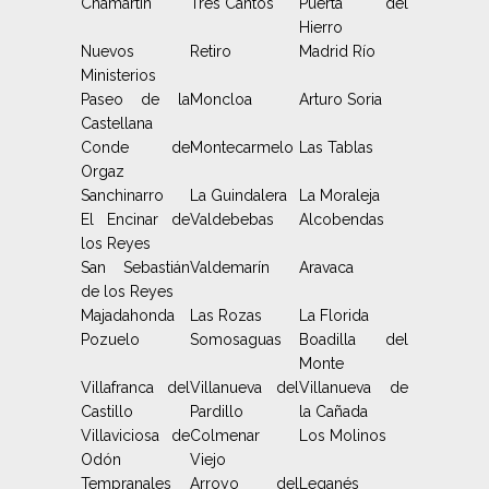
Chamartín
Tres Cantos
Puerta del
Hierro
Nuevos
Retiro
Madrid Río
Ministerios
Paseo de la
Moncloa
Arturo Soria
Castellana
Conde de
Montecarmelo
Las Tablas
Orgaz
Sanchinarro
La Guindalera
La Moraleja
El Encinar de
Valdebebas
Alcobendas
los Reyes
San Sebastián
Valdemarín
Aravaca
de los Reyes
Majadahonda
Las Rozas
La Florida
Pozuelo
Somosaguas
Boadilla del
Monte
Villafranca del
Villanueva del
Villanueva de
Castillo
Pardillo
la Cañada
Villaviciosa de
Colmenar
Los Molinos
Odón
Viejo
Tempranales
Arroyo del
Leganés