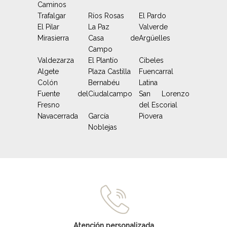
Caminos
Trafalgar
Ríos Rosas
El Pardo
El Pilar
La Paz
Valverde
Mirasierra
Casa de
Argüelles
Campo
Valdezarza
El Plantío
Cibeles
Algete
Plaza Castilla
Fuencarral
Colón
Bernabéu
Latina
Fuente del
Ciudalcampo
San Lorenzo
Fresno
del Escorial
Navacerrada
García
Piovera
Noblejas
Atención personalizada