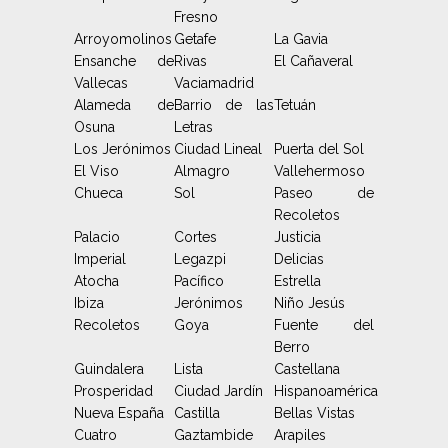
Fresno
Arroyomolinos
Getafe
La Gavia
Ensanche de
Rivas
El Cañaveral
Vallecas
Vaciamadrid
Alameda de
Barrio de las
Tetuán
Osuna
Letras
Los Jerónimos
Ciudad Lineal
Puerta del Sol
El Viso
Almagro
Vallehermoso
Chueca
Sol
Paseo de
Recoletos
Palacio
Cortes
Justicia
Imperial
Legazpi
Delicias
Atocha
Pacífico
Estrella
Ibiza
Jerónimos
Niño Jesús
Recoletos
Goya
Fuente del
Berro
Guindalera
Lista
Castellana
Prosperidad
Ciudad Jardín
Hispanoamérica
Nueva España
Castilla
Bellas Vistas
Cuatro
Gaztambide
Arapiles