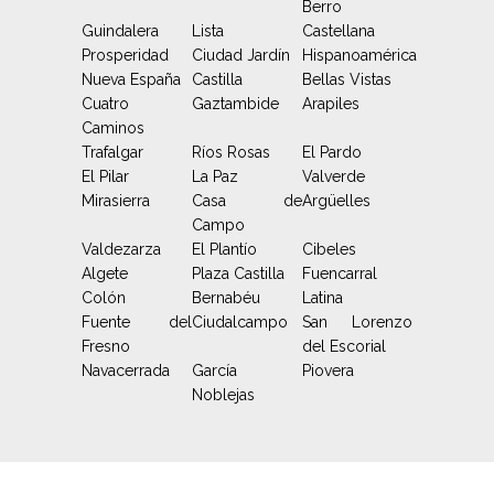
Berro
Guindalera
Lista
Castellana
Prosperidad
Ciudad Jardín
Hispanoamérica
Nueva España
Castilla
Bellas Vistas
Cuatro
Gaztambide
Arapiles
Caminos
Trafalgar
Ríos Rosas
El Pardo
El Pilar
La Paz
Valverde
Mirasierra
Casa de
Argüelles
Campo
Valdezarza
El Plantío
Cibeles
Algete
Plaza Castilla
Fuencarral
Colón
Bernabéu
Latina
Fuente del
Ciudalcampo
San Lorenzo
Fresno
del Escorial
Navacerrada
García
Piovera
Noblejas