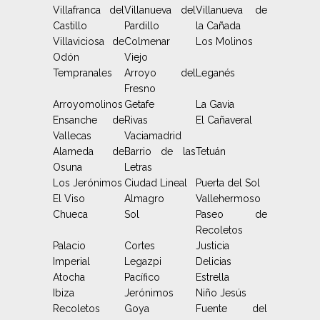
Villafranca del
Villanueva del
Villanueva de
Castillo
Pardillo
la Cañada
Villaviciosa de
Colmenar
Los Molinos
Odón
Viejo
Tempranales
Arroyo del
Leganés
Fresno
Arroyomolinos
Getafe
La Gavia
Ensanche de
Rivas
El Cañaveral
Vallecas
Vaciamadrid
Alameda de
Barrio de las
Tetuán
Osuna
Letras
Los Jerónimos
Ciudad Lineal
Puerta del Sol
El Viso
Almagro
Vallehermoso
Chueca
Sol
Paseo de
Recoletos
Palacio
Cortes
Justicia
Imperial
Legazpi
Delicias
Atocha
Pacífico
Estrella
Ibiza
Jerónimos
Niño Jesús
Recoletos
Goya
Fuente del