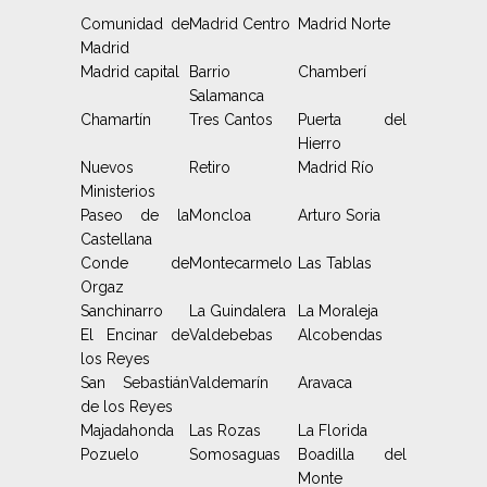
Comunidad de
Madrid Centro
Madrid Norte
Madrid
Madrid capital
Barrio
Chamberí
Salamanca
Chamartín
Tres Cantos
Puerta del
Hierro
Nuevos
Retiro
Madrid Río
Ministerios
Paseo de la
Moncloa
Arturo Soria
Castellana
Conde de
Montecarmelo
Las Tablas
Orgaz
Sanchinarro
La Guindalera
La Moraleja
El Encinar de
Valdebebas
Alcobendas
los Reyes
San Sebastián
Valdemarín
Aravaca
de los Reyes
Majadahonda
Las Rozas
La Florida
Pozuelo
Somosaguas
Boadilla del
Monte