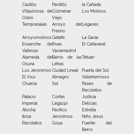
Castillo
Pardillo
la Cañada
Villaviciosa de
Colmenar
Los Molinos
Odón
Viejo
Tempranales
Arroyo del
Leganés
Fresno
Arroyomolinos
Getafe
La Gavia
Ensanche de
Rivas
El Cañaveral
Vallecas
Vaciamadrid
Alameda de
Barrio de las
Tetuán
Osuna
Letras
Los Jerónimos
Ciudad Lineal
Puerta del Sol
El Viso
Almagro
Vallehermoso
Chueca
Sol
Paseo de
Recoletos
Palacio
Cortes
Justicia
Imperial
Legazpi
Delicias
Atocha
Pacífico
Estrella
Ibiza
Jerónimos
Niño Jesús
Recoletos
Goya
Fuente del
Berro