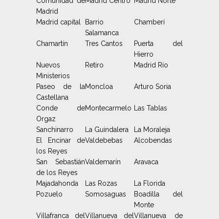
Comunidad de
Madrid Centro
Madrid Norte
Madrid
Madrid capital
Barrio
Chamberí
Salamanca
Chamartín
Tres Cantos
Puerta del
Hierro
Nuevos
Retiro
Madrid Río
Ministerios
Paseo de la
Moncloa
Arturo Soria
Castellana
Conde de
Montecarmelo
Las Tablas
Orgaz
Sanchinarro
La Guindalera
La Moraleja
El Encinar de
Valdebebas
Alcobendas
los Reyes
San Sebastián
Valdemarín
Aravaca
de los Reyes
Majadahonda
Las Rozas
La Florida
Pozuelo
Somosaguas
Boadilla del
Monte
Villafranca del
Villanueva del
Villanueva de