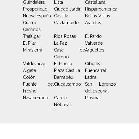
Guindalera
Lista
Castellana
Prosperidad
Ciudad Jardín
Hispanoamérica
Nueva España
Castilla
Bellas Vistas
Cuatro
Gaztambide
Arapiles
Caminos
Trafalgar
Ríos Rosas
El Pardo
El Pilar
La Paz
Valverde
Mirasierra
Casa de
Argüelles
Campo
Valdezarza
El Plantío
Cibeles
Algete
Plaza Castilla
Fuencarral
Colón
Bernabéu
Latina
Fuente del
Ciudalcampo
San Lorenzo
Fresno
del Escorial
Navacerrada
García
Piovera
Noblejas