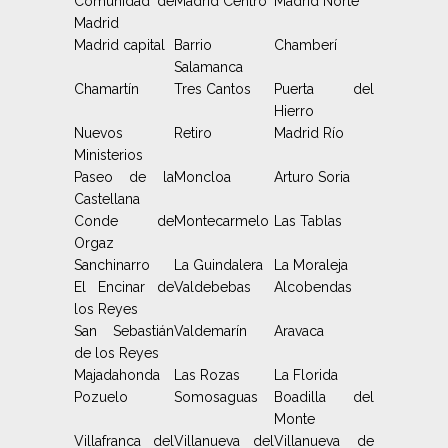
Comunidad de
Madrid Centro
Madrid Norte
Madrid
Madrid capital
Barrio
Chamberí
Salamanca
Chamartín
Tres Cantos
Puerta del
Hierro
Nuevos
Retiro
Madrid Río
Ministerios
Paseo de la
Moncloa
Arturo Soria
Castellana
Conde de
Montecarmelo
Las Tablas
Orgaz
Sanchinarro
La Guindalera
La Moraleja
El Encinar de
Valdebebas
Alcobendas
los Reyes
San Sebastián
Valdemarín
Aravaca
de los Reyes
Majadahonda
Las Rozas
La Florida
Pozuelo
Somosaguas
Boadilla del
Monte
Villafranca del
Villanueva del
Villanueva de