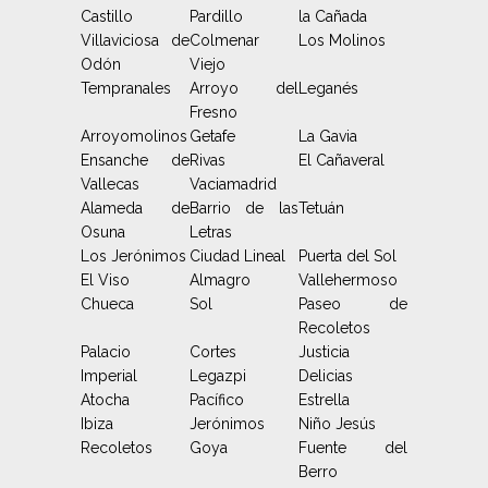
Castillo
Pardillo
la Cañada
Villaviciosa de
Colmenar
Los Molinos
Odón
Viejo
Tempranales
Arroyo del
Leganés
Fresno
Arroyomolinos
Getafe
La Gavia
Ensanche de
Rivas
El Cañaveral
Vallecas
Vaciamadrid
Alameda de
Barrio de las
Tetuán
Osuna
Letras
Los Jerónimos
Ciudad Lineal
Puerta del Sol
El Viso
Almagro
Vallehermoso
Chueca
Sol
Paseo de
Recoletos
Palacio
Cortes
Justicia
Imperial
Legazpi
Delicias
Atocha
Pacífico
Estrella
Ibiza
Jerónimos
Niño Jesús
Recoletos
Goya
Fuente del
Berro