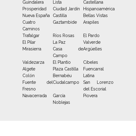
Guindalera
Lista
Castellana
Prosperidad
Ciudad Jardín
Hispanoamérica
Nueva España
Castilla
Bellas Vistas
Cuatro
Gaztambide
Arapiles
Caminos
Trafalgar
Ríos Rosas
El Pardo
El Pilar
La Paz
Valverde
Mirasierra
Casa de
Argüelles
Campo
Valdezarza
El Plantío
Cibeles
Algete
Plaza Castilla
Fuencarral
Colón
Bernabéu
Latina
Fuente del
Ciudalcampo
San Lorenzo
Fresno
del Escorial
Navacerrada
García
Piovera
Noblejas