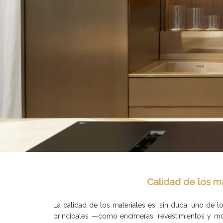
Calidad de los m
La calidad de los materiales es, sin duda, uno de 
principales —como encimeras, revestimientos y mobil