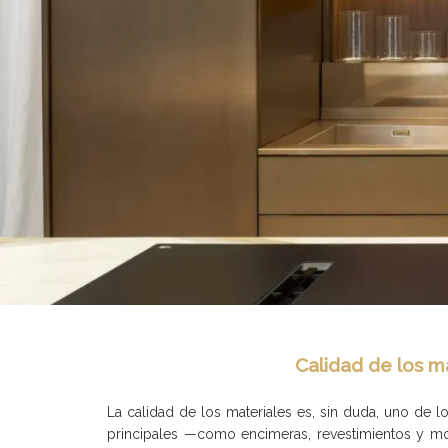
Calidad de los m
La calidad de los materiales es, sin duda, uno de 
principales —como encimeras, revestimientos y mobil