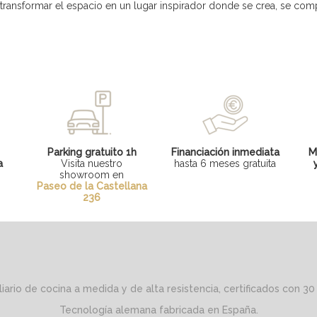
ransformar el espacio en un lugar inspirador donde se crea, se compa
y
Parking gratuito 1h
Financiación inmediata
M
a
Visita nuestro
hasta 6 meses gratuita
showroom en
Paseo de la Castellana
236
ario de cocina a medida y de alta resistencia, certificados con 30
Tecnología alemana fabricada en España.