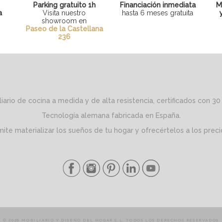
y
Parking gratuito 1h
Financiación inmediata
M
a
Visita nuestro
hasta 6 meses gratuita
showroom en
Paseo de la Castellana
236
ario de cocina a medida y de alta resistencia, certificados con 30
Tecnología alemana fabricada en España.
mite materializar los sueños de tu hogar y ofrecértelos a los pre
© 2026 MOBILIARIO Y DISEÑO DEL HOGAR S.L. TODOS LOS DERECHOS RESERVADOS