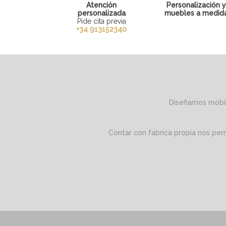
Atención
Personalización 
personalizada
muebles a medid
Pide cita previa
+34 913152340
Diseñamos mobili
Contar con fabrica propia nos per