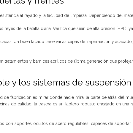
uertas y frentes
esistencia al rayado y la facilidad de limpieza. Dependiendo del materia
s reyes de la batalla diaria. Verifica que sean de alta presión (HPL),
capas. Un buen lacado tiene varias capas de imprimación y acabado, l
n tratamientos y barnices acrílicos de última generación que proteja
ble y los sistemas de suspensión
 de fabricación es mirar donde nadie mira: la parte de atrás del mue
nas de calidad, la trasera es un tablero robusto encajado en una ran
s con soportes ocultos de acero regulables, capaces de soportar ci