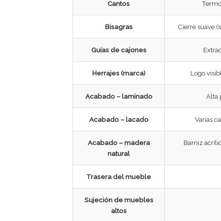
Cantos
Termo
Bisagras
Cierre suave (s
Guías de cajones
Extra
Herrajes (marca)
Logo visib
Acabado – laminado
Alta 
Acabado – lacado
Varias c
Acabado – madera
Barniz acríl
natural
Trasera del mueble
Sujeción de muebles
altos