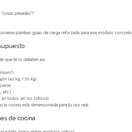
?
 “cosas pesadas”?
onviene plantear guías de carga reforzada para ese módulo concreto
esupuesto
 que te lo detallen así:
emium”).
jón (40 kg / 70 kg).
cierre.
 etc.).
 en todos: en los críticos).
si la cocina está dimensionada para tu uso real.
ones de cocina
ace falta; mejor elegir módulos críticos.