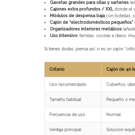
Gavetas grandes para ollas y sartenes
(es
Cajones extra profundos / XXL
donde el v
Módulos de despensa baja
con botellas, 
Cajón de “electrodomésticos pequeños”
Organizadores interiores metálicos
(añade
Uso intensivo
: familias, cocinar a diario, m
Si tienes dudas, piensa así: si es un cajón “crí
Criterio
Cajón de 40 k
Uso recomendado
Cubiertos, utens
Tamaño habitual
Pequeño o me
Frecuencia de uso
Normal
Ventaja principal
Solución equil