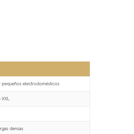
s y pequeños electrodomésticos
o XXL
argas densas