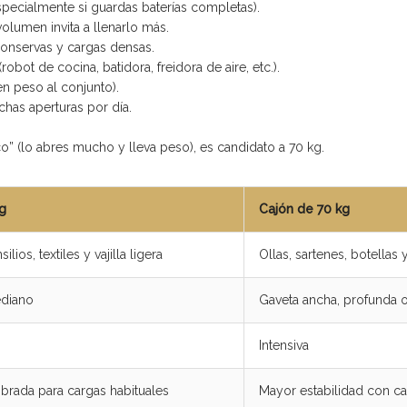
pecialmente si guardas baterías completas).
olumen invita a llenarlo más.
conservas y cargas densas.
(robot de cocina, batidora, freidora de aire, etc.).
n peso al conjunto).
uchas aperturas por día.
tico” (lo abres mucho y lleva peso), es candidato a 70 kg.
g
Cajón de 70 kg
ilios, textiles y vajilla ligera
Ollas, sartenes, botella
diano
Gaveta ancha, profunda 
Intensiva
ibrada para cargas habituales
Mayor estabilidad con c