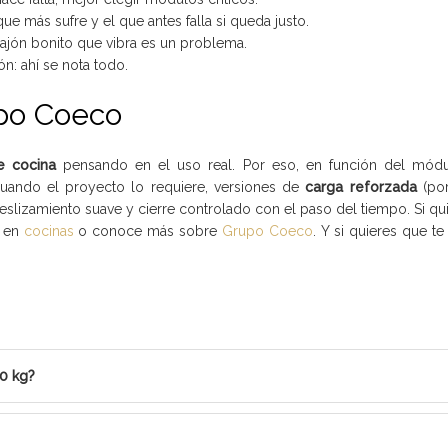
 que más sufre y el que antes falla si queda justo.
ajón bonito que vibra es un problema.
n: ahí se nota todo.
po Coeco
e cocina
pensando en el uso real. Por eso, en función del mód
 cuando el proyecto lo requiere, versiones de
carga reforzada
(por
eslizamiento suave y cierre controlado con el paso del tiempo. Si qui
e en
cocinas
o conoce más sobre
Grupo Coeco
. Y si quieres que t
0 kg?