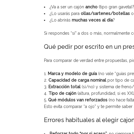
¿Va a ser un cajón
ancho
(tipo gran gaveta)
¿Lo usarás para
ollas/sartenes/botellas
o
¿Lo abrirás
muchas veces al día
?
Si respondes “sí” a dos o más, normalmente c
Qué pedir por escrito en un pr
Para comparar de verdad entre propuestas, pide
Marca y modelo de guía
(no vale “guías pr
Capacidad de carga nominal
por tipo de ca
Extracción total
(sí/no) y sistema de freno/
Tipo de cajón
(altura, profundidad, si es XXL,
Qué módulos van reforzados
(no hace falta
Esto evita comparar “a ojo” y te permite saber 
Errores habituales al elegir caj
Reforzar todo “por si acaso”
: no siempre h